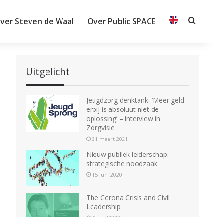
ver Steven de Waal
Over Public SPACE
Searc
Uitgelicht
Jeugdzorg denktank: ‘Meer geld
erbij is absoluut niet de
oplossing’ – interview in
Zorgvisie
31 maart 2021
Nieuw publiek leiderschap:
strategische noodzaak
15 juni 2020
The Corona Crisis and Civil
Leadership