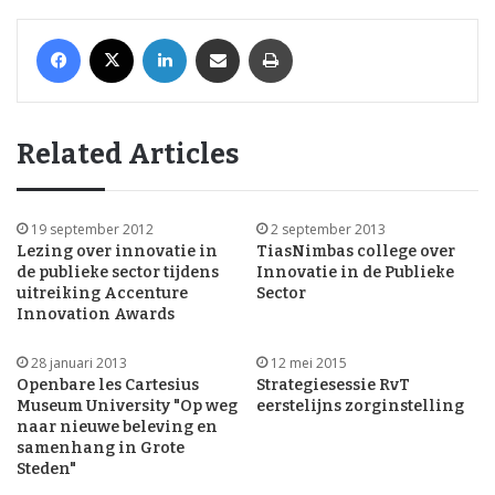
Facebook
X
LinkedIn
Share via Email
Print
Related Articles
19 september 2012
2 september 2013
Lezing over innovatie in
TiasNimbas college over
de publieke sector tijdens
Innovatie in de Publieke
uitreiking Accenture
Sector
Innovation Awards
28 januari 2013
12 mei 2015
Openbare les Cartesius
Strategiesessie RvT
Museum University "Op weg
eerstelijns zorginstelling
naar nieuwe beleving en
samenhang in Grote
Steden"