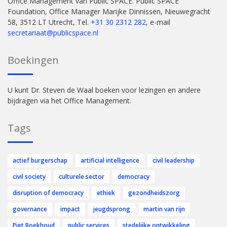
Office Management van Public SPACE. Public SPACE
Foundation, Office Manager Marijke Dinnissen, Nieuwegracht
58, 3512 LT Utrecht, Tel.
+31 30 2312 282
, e-mail
secretariaat@publicspace.nl
Boekingen
U kunt Dr. Steven de Waal boeken voor lezingen en andere
bijdragen via het Office Management.
Tags
actief burgerschap
artificial intelligence
civil leadership
civil society
culturele sector
democracy
disruption of democracy
ethiek
gezondheidszorg
governance
impact
jeugdsprong
martin van rijn
Piet Boekhoud
public services
stedelijke ontwikkeling