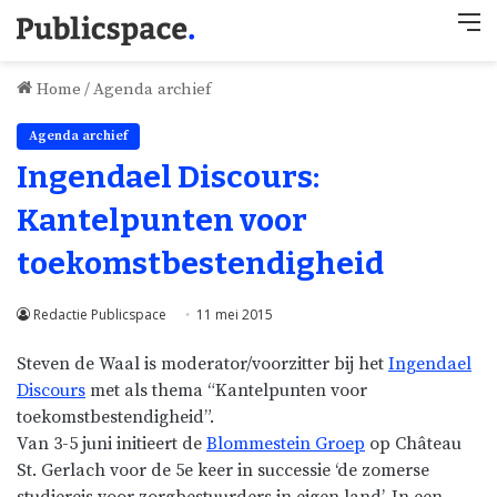
M
Home
/
Agenda archief
Agenda archief
Ingendael Discours:
Kantelpunten voor
toekomstbestendigheid
Redactie Publicspace
11 mei 2015
Steven de Waal is moderator/voorzitter bij het
Ingendael
Discours
met als thema “Kantelpunten voor
toekomstbestendigheid”.
Van 3-5 juni initieert de
Blommestein Groep
op Château
St. Gerlach voor de 5e keer in successie ‘de zomerse
studiereis voor zorgbestuurders in eigen land’. In een