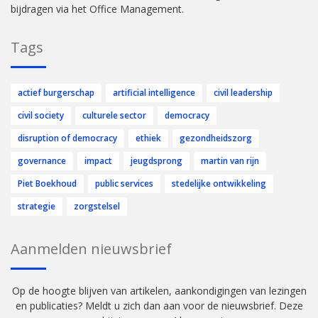
bijdragen via het Office Management.
Tags
actief burgerschap
artificial intelligence
civil leadership
civil society
culturele sector
democracy
disruption of democracy
ethiek
gezondheidszorg
governance
impact
jeugdsprong
martin van rijn
Piet Boekhoud
public services
stedelijke ontwikkeling
strategie
zorgstelsel
Aanmelden nieuwsbrief
Op de hoogte blijven van artikelen, aankondigingen van lezingen
en publicaties? Meldt u zich dan aan voor de nieuwsbrief. Deze