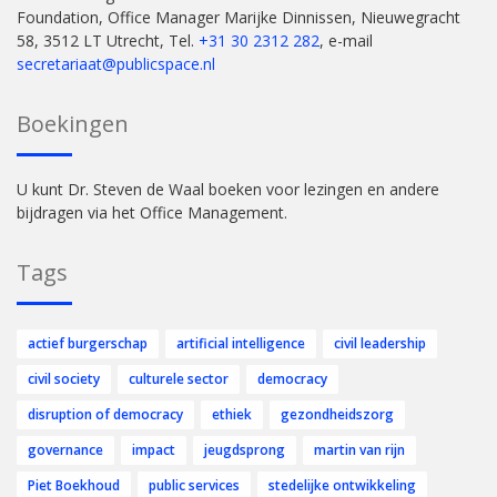
Foundation, Office Manager Marijke Dinnissen, Nieuwegracht
58, 3512 LT Utrecht, Tel.
+31 30 2312 282
, e-mail
secretariaat@publicspace.nl
Boekingen
U kunt Dr. Steven de Waal boeken voor lezingen en andere
bijdragen via het Office Management.
Tags
actief burgerschap
artificial intelligence
civil leadership
civil society
culturele sector
democracy
disruption of democracy
ethiek
gezondheidszorg
governance
impact
jeugdsprong
martin van rijn
Piet Boekhoud
public services
stedelijke ontwikkeling