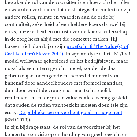
bewakende rol van de voorzitter is en hoe zich die rollen
en waarden verhouden tot de strategische context: er zijn
andere rollen, ruimte en waarden aan de orde bij
continuïteit, zekerheid of een heldere koers danwel bij
crisis, onzekerheid en onrust over de koers: leiderschap
in de zorg heeft altijd met die context te maken. Hij
baseert zich daarbij op zijn
proefschrift ‘The Value(s) of
Civil Leaders'(Eleven 2014)
. In zijn analyse is het RvT/RvB-
model weliswaar gekopieerd uit het bedrijfsleven, maar
nogal als een intern gericht model, zonder de daar
gebruikelijke indringende en beoordelende rol van
buitenaf door aandeelhouders met formeel mandaat,
daardoor wordt de vraag naar maatschappelijk
rendement en naar public value vaak te weinig gesteld:
dat zouden de raden van toezicht moeten doen (zie zijn
essay:
De publieke sector verdient goed management
(S&D 2013)).
In zijn bijdrage staat de rol van de voorzitter bij het
komen tot een visie op en houding van goed toezicht en