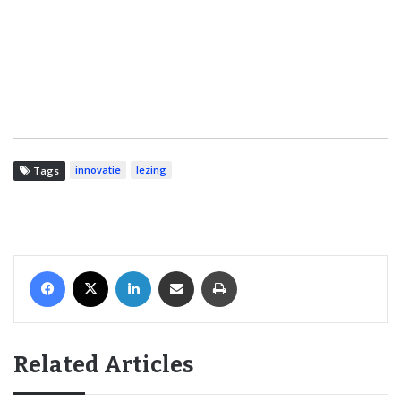
innovatie
lezing
Tags
Facebook
X
LinkedIn
Share via Email
Print
Related Articles