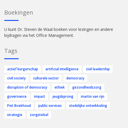
Boekingen
U kunt Dr. Steven de Waal boeken voor lezingen en andere
bijdragen via het Office Management.
Tags
actief burgerschap
artificial intelligence
civil leadership
civil society
culturele sector
democracy
disruption of democracy
ethiek
gezondheidszorg
governance
impact
jeugdsprong
martin van rijn
Piet Boekhoud
public services
stedelijke ontwikkeling
strategie
zorgstelsel