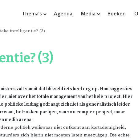
Thema’s
Agenda
Media
Boeken
O
tieke intelligentie? (3)
gentie? (3)
isters valt vanuit dat blikveld iets heel erg op. Hun suggesties
ier, niet over het totale management van het hele project. Hier
politieke leiding gedraagt zich niet als generalistisch leider
 privaat, betrokken partijen, van zo’n complex project, maar
 en media arena.
derne politiek weliswaar niet ontkomt aan kortademigheid,
stuurders zich hierin niet moeten laten meezuigen. Die echte