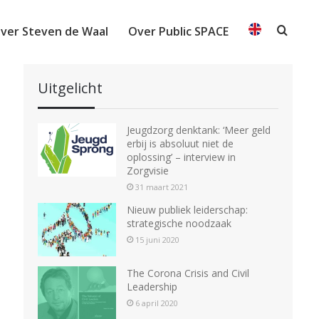
ver Steven de Waal
Over Public SPACE
Searc
Uitgelicht
Jeugdzorg denktank: ‘Meer geld
erbij is absoluut niet de
oplossing’ – interview in
Zorgvisie
31 maart 2021
Nieuw publiek leiderschap:
strategische noodzaak
15 juni 2020
The Corona Crisis and Civil
Leadership
6 april 2020