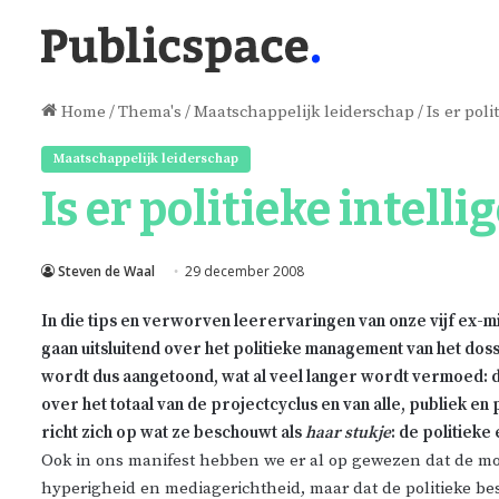
Home
/
Thema's
/
Maatschappelijk leiderschap
/
Is er poli
Maatschappelijk leiderschap
Is er politieke intelli
Steven de Waal
29 december 2008
In die tips en verworven leerervaringen van onze vijf ex-min
gaan uitsluitend over het politieke management van het doss
wordt dus aangetoond, wat al veel langer wordt vermoed: de 
over het totaal van de projectcyclus en van alle, publiek en
richt zich op wat ze beschouwt als
haar stukje
: de politieke
Ook in ons manifest hebben we er al op gewezen dat de mo
hyperigheid en mediagerichtheid, maar dat de politieke be