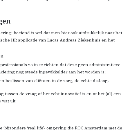
ngen
ering; boeiend is wel dat men hier ook uitdrukkelijk naar het
egische HR applicatie van Lucas Andreas Ziekenhuis en het
en
ofessionals zo in te richten dat deze geen administratieve
anciering nog steeds ingewikkelder aan het worden is;
beslissen van cliënten in de zorg, de echte dialoog.
tussen de vraag of het echt innovatief is en of het (al) een
 wat uit.
e ‘bijzondere ‘real life’- omgeving die ROC Amsterdam met de