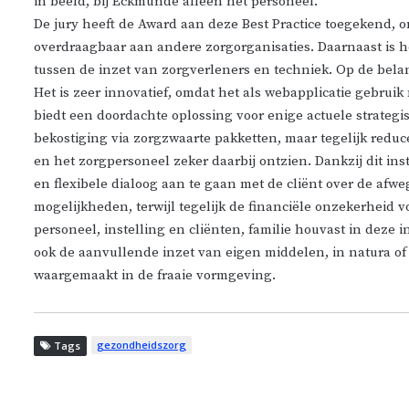
in beeld, bij Eckmunde alleen het personeel.
De jury heeft de Award aan deze Best Practice toegekend, 
overdraagbaar aan andere zorgorganisaties. Daarnaast is h
tussen de inzet van zorgverleners en techniek. Op de belangr
Het is zeer innovatief, omdat het als webapplicatie gebruik
biedt een doordachte oplossing voor enige actuele strategi
bekostiging via zorgzwaarte pakketten, maar tegelijk redu
en het zorgpersoneel zeker daarbij ontzien. Dankzij dit i
en flexibele dialoog aan te gaan met de cliënt over de afw
mogelijkheden, terwijl tegelijk de financiële onzekerheid v
personeel, instelling en cliënten, familie houvast in deze
ook de aanvullende inzet van eigen middelen, in natura of i
waargemaakt in de fraaie vormgeving.
gezondheidszorg
Tags