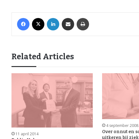
Facebook
X
LinkedIn
Share via Email
Print
Related Articles
4 september 2008
Over onnut en s
11 april 2014
uitkeren bij zie