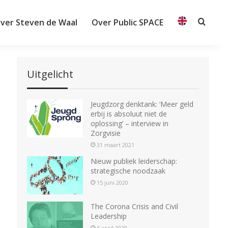
ver Steven de Waal
Over Public SPACE
Searc
Uitgelicht
Jeugdzorg denktank: ‘Meer geld
erbij is absoluut niet de
oplossing’ – interview in
Zorgvisie
31 maart 2021
Nieuw publiek leiderschap:
strategische noodzaak
15 juni 2020
The Corona Crisis and Civil
Leadership
6 april 2020