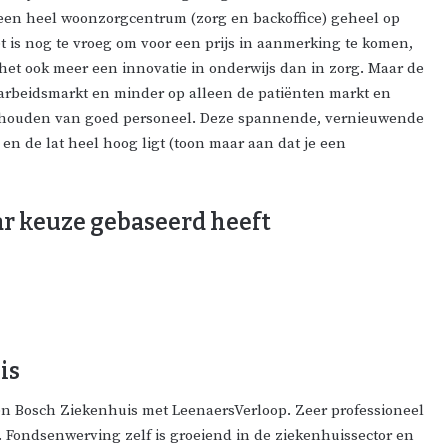
 een heel woonzorgcentrum (zorg en backoffice) geheel op
t is nog te vroeg om voor een prijs in aanmerking te komen,
t het ook meer een innovatie in onderwijs dan in zorg. Maar de
e arbeidsmarkt en minder op alleen de patiënten markt en
 behouden van goed personeel. Deze spannende, vernieuwende
en de lat heel hoog ligt (toon maar aan dat je een
ar keuze gebaseerd heeft
is
en Bosch Ziekenhuis met LeenaersVerloop. Zeer professioneel
. Fondsenwerving zelf is groeiend in de ziekenhuissector en