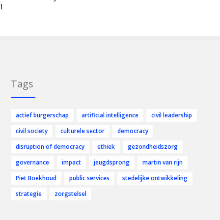
l
Tags
actief burgerschap
artificial intelligence
civil leadership
civil society
culturele sector
democracy
disruption of democracy
ethiek
gezondheidszorg
governance
impact
jeugdsprong
martin van rijn
Piet Boekhoud
public services
stedelijke ontwikkeling
strategie
zorgstelsel