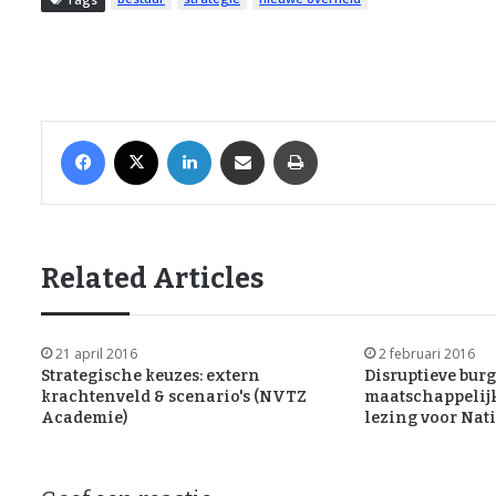
Facebook
X
LinkedIn
Share via Email
Print
Related Articles
21 april 2016
2 februari 2016
Strategische keuzes: extern
Disruptieve bur
krachtenveld & scenario's (NVTZ
maatschappelijk
Academie)
lezing voor Nat