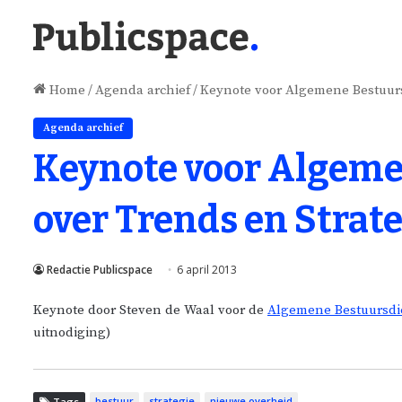
Home
/
Agenda archief
/
Keynote voor Algemene Bestuursd
Agenda archief
Keynote voor Algeme
over Trends en Strat
Redactie Publicspace
6 april 2013
Keynote door Steven de Waal voor de
Algemene Bestuursdi
uitnodiging)
bestuur
strategie
nieuwe overheid
Tags