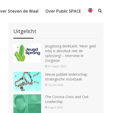
ver Steven de Waal
Over Public SPACE
Searc
Uitgelicht
Jeugdzorg denktank: ‘Meer geld
erbij is absoluut niet de
oplossing’ – interview in
Zorgvisie
31 maart 2021
Nieuw publiek leiderschap:
strategische noodzaak
15 juni 2020
The Corona Crisis and Civil
Leadership
6 april 2020