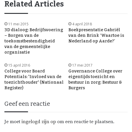
Related Articles
11 mei 2015
4 april 2018
3D dialoog: Bedrijfsvoering
Boekpresentatie Gabriël
– Borgen van de
van den Brink ‘Waartoe is
toekomstbestendigheid
Nederland op Aarde?’
van de gemeentelijke
organisatie
15 april 2016
17 mei 2017
College voor Board
Governance College over
Potentials: 'Invloed van de
eigentijds toezicht en
toezichthouder' (Nationaal
bestuur in zorg: Bestuur &
Register)
Burgers
Geef een reactie
Je moet
ingelogd zijn op
om een reactie te plaatsen.