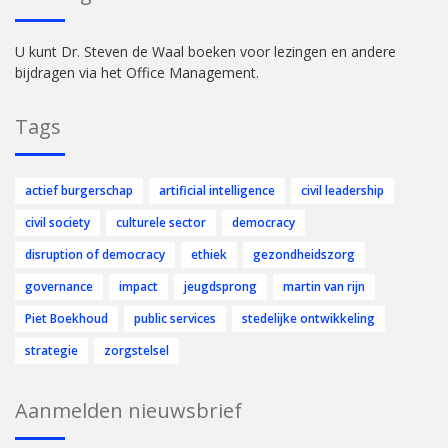
U kunt Dr. Steven de Waal boeken voor lezingen en andere
bijdragen via het Office Management.
Tags
actief burgerschap
artificial intelligence
civil leadership
civil society
culturele sector
democracy
disruption of democracy
ethiek
gezondheidszorg
governance
impact
jeugdsprong
martin van rijn
Piet Boekhoud
public services
stedelijke ontwikkeling
strategie
zorgstelsel
Aanmelden nieuwsbrief