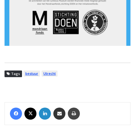
bestuur
Utrecht
Tags
Facebook
X
LinkedIn
Share via Email
Print