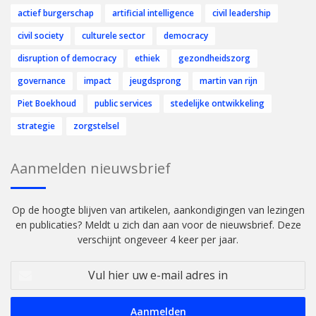
actief burgerschap
artificial intelligence
civil leadership
civil society
culturele sector
democracy
disruption of democracy
ethiek
gezondheidszorg
governance
impact
jeugdsprong
martin van rijn
Piet Boekhoud
public services
stedelijke ontwikkeling
strategie
zorgstelsel
Aanmelden nieuwsbrief
Op de hoogte blijven van artikelen, aankondigingen van lezingen
en publicaties? Meldt u zich dan aan voor de nieuwsbrief. Deze
verschijnt ongeveer 4 keer per jaar.
Vul
hier
uw
e-