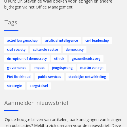
U kunt Dr. Steven de Waal boeken voor lezingen en andere
bijdragen via het Office Management.
Tags
actief burgerschap
artificial intelligence
civil leadership
civil society
culturele sector
democracy
disruption of democracy
ethiek
gezondheidszorg
governance
impact
jeugdsprong
martin van rijn
Piet Boekhoud
public services
stedelijke ontwikkeling
strategie
zorgstelsel
Aanmelden nieuwsbrief
Op de hoogte blijven van artikelen, aankondigingen van lezingen
en publicaties? Meldt u zich dan aan voor de nieuwsbrief. Deze