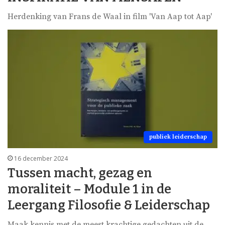
Herdenking van Frans de Waal in film 'Van Aap tot Aap'
publiek leiderschap
16 december 2024
Tussen macht, gezag en
moraliteit – Module 1 in de
Leergang Filosofie & Leiderschap
Maak kennis met de meest krachtige gedachten uit de