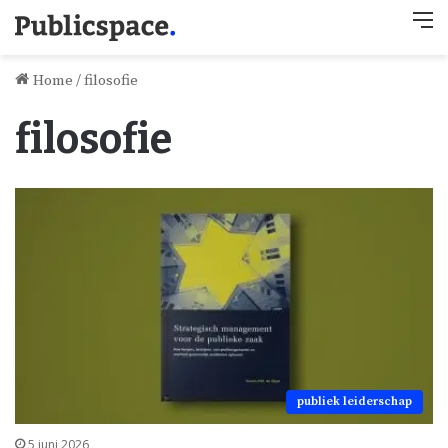
M
Home
/
filosofie
filosofie
publiek leiderschap
5 juni 2026