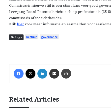
Commissaris nieuwe stijl is een stimulans voor good govern
Leergang Board Potentials richt zich op professionals (35-50
commissaris of toezichthouder.
Klik
hier
voor meer informatie en aanmelden voor aankom
bestuur
governance
Tags
Facebook
X
LinkedIn
Share via Email
Print
Related Articles