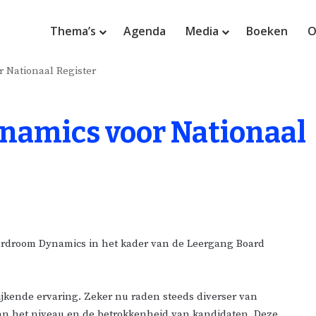
Thema’s
Agenda
Media
Boeken
O
 Nationaal Register
namics voor Nationaal
oardroom Dynamics in het kader van de Leergang Board
rijkende ervaring. Zeker nu raden steeds diverser van
n het niveau en de betrokkenheid van kandidaten. Deze