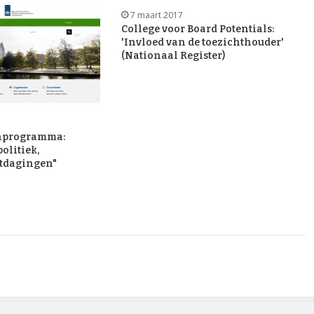
7 maart 2017
College voor Board Potentials:
'Invloed van de toezichthouder'
(Nationaal Register)
nprogramma:
politiek,
itdagingen"