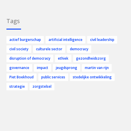
Tags
actief burgerschap
artificial intelligence
civil leadership
civil society
culturele sector
democracy
disruption of democracy
ethiek
gezondheidszorg
governance
impact
jeugdsprong
martin van rijn
Piet Boekhoud
public services
stedelijke ontwikkeling
strategie
zorgstelsel