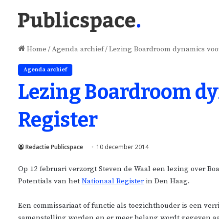
Home
/
Agenda archief
/
Lezing Boardroom dynamics voor
Agenda archief
Lezing Boardroom dy
Register
Redactie Publicspace
10 december 2014
Op 12 februari verzorgt Steven de Waal een lezing over B
Potentials van het
Nationaal Register
in Den Haag.
Een commissariaat of functie als toezichthouder is een ver
samenstelling worden en er meer belang wordt gegeven aa