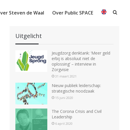
ver Steven de Waal
Over Public SPACE
Searc
Uitgelicht
Jeugdzorg denktank: ‘Meer geld
erbij is absoluut niet de
oplossing’ – interview in
Zorgvisie
31 maart 2021
Nieuw publiek leiderschap:
strategische noodzaak
15 juni 2020
The Corona Crisis and Civil
Leadership
6 april 2020