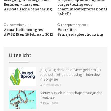
Besturen – naar een
burger (lezing voor
Aristotelische benadering
communicatieprofessional
s Shell)
7 november 2011
18 september 2012
Actualiteitencongres
Voorzitter
AWBZ 15 en 16 februari 2012
Prinsjesdagbeschouwing
Uitgelicht
Jeugdzorg denktank: ‘Meer geld erbij is
absoluut niet de oplossing’ – interview
in Zorgvisie
31 maart 2021
Nieuw publiek leiderschap: strategische
noodzaak
15 juni 2020