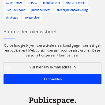
governance
impact
jeugdsprong
martin van rijn
Piet Boekhoud
public services
stedelijke ontwikkeling
strategie
zorgstelsel
Aanmelden nieuwsbrief
Op de hoogte blijven van artikelen, aankondigingen van lezingen
en publicaties? Meldt u zich dan aan voor de nieuwsbrief. Deze
verschijnt ongeveer 4 keer per jaar.
Vul
hier
uw
e-
mail
adres
in