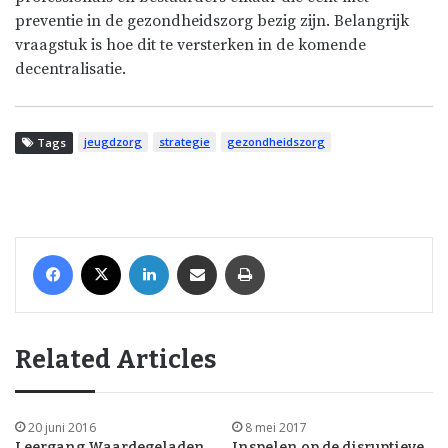
preventie in de gezondheidszorg bezig zijn. Belangrijk
vraagstuk is hoe dit te versterken in de komende
decentralisatie.
jeugdzorg
strategie
gezondheidszorg
Tags
Facebook
X
LinkedIn
Share via Email
Print
Related Articles
20 juni 2016
8 mei 2017
Leergang Waardegeladen
Inspelen op de disruptieve