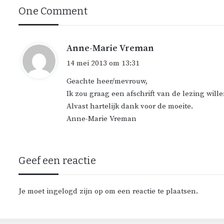
One Comment
Anne-Marie Vreman
s
c
14 mei 2013 om 13:31
h
Geachte heer/mevrouw,
r
Ik zou graag een afschrift van de lezing wille
e
Alvast hartelijk dank voor de moeite.
e
Anne-Marie Vreman
f
:
Geef een reactie
Je moet
ingelogd zijn op
om een reactie te plaatsen.