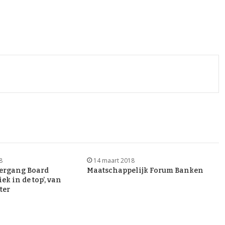
8
14 maart 2018
eergang Board
Maatschappelijk Forum Banken
iek in de top’, van
ter