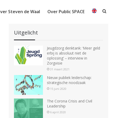
ver Steven de Waal
Over Public SPACE
Searc
Uitgelicht
Jeugdzorg denktank: ‘Meer geld
erbij is absoluut niet de
oplossing’ – interview in
Zorgvisie
31 maart 2021
Nieuw publiek leiderschap:
strategische noodzaak
15 juni 2020
The Corona Crisis and Civil
Leadership
6 april 2020