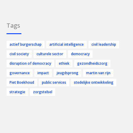
Tags
actief burgerschap
artificial intelligence
civil leadership
civil society
culturele sector
democracy
disruption of democracy
ethiek
gezondheidszorg
governance
impact
jeugdsprong
martin van rijn
Piet Boekhoud
public services
stedelijke ontwikkeling
strategie
zorgstelsel