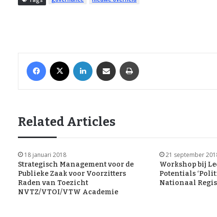
Facebook
X
LinkedIn
Share via Email
Print
Related Articles
18 januari 2018
21 september 201
Strategisch Management voor de
Workshop bij L
Publieke Zaak voor Voorzitters
Potentials ‘Polit
Raden van Toezicht
Nationaal Regis
NVTZ/VTOI/VTW Academie