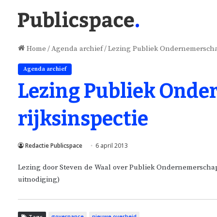
Home
/
Agenda archief
/
Lezing Publiek Ondernemerschap
Agenda archief
Lezing Publiek Onde
rijksinspectie
Redactie Publicspace
6 april 2013
Lezing door Steven de Waal over Publiek Ondernemerschap 
uitnodiging)
governance
nieuwe overheid
Tags