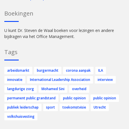
Boekingen
U kunt Dr. Steven de Waal boeken voor lezingen en andere
bijdragen via het Office Management.
Tags
arbeidsmarkt
burgermacht
corona aanpak
ILA
innovatie
International Leadership Association
interview
langdurige zorg
Mohamed Sini
overheid
permanent public grandstand
public opinion
public opinion
publiek leiderschap
sport
toekomstvisie
Utrecht
volkshuisvesting