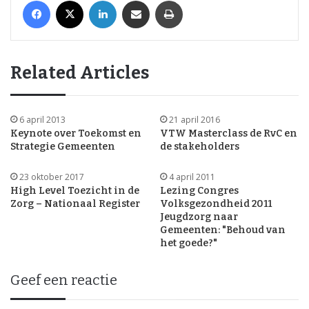
Facebook
X
LinkedIn
Share via Email
Print
Related Articles
6 april 2013
21 april 2016
Keynote over Toekomst en
VTW Masterclass de RvC en
Strategie Gemeenten
de stakeholders
23 oktober 2017
4 april 2011
High Level Toezicht in de
Lezing Congres
Zorg – Nationaal Register
Volksgezondheid 2011
Jeugdzorg naar
Gemeenten: "Behoud van
het goede?"
Geef een reactie