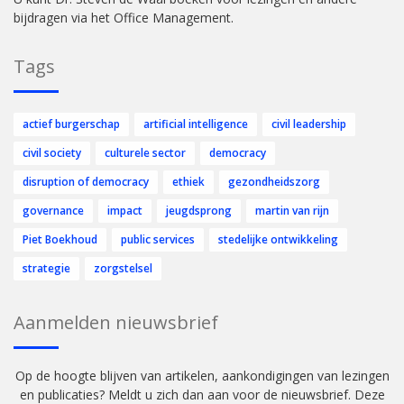
bijdragen via het Office Management.
Tags
actief burgerschap
artificial intelligence
civil leadership
civil society
culturele sector
democracy
disruption of democracy
ethiek
gezondheidszorg
governance
impact
jeugdsprong
martin van rijn
Piet Boekhoud
public services
stedelijke ontwikkeling
strategie
zorgstelsel
Aanmelden nieuwsbrief
Op de hoogte blijven van artikelen, aankondigingen van lezingen
en publicaties? Meldt u zich dan aan voor de nieuwsbrief. Deze