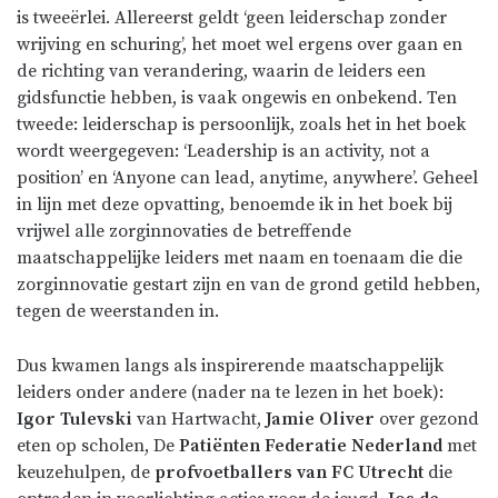
is tweeërlei. Allereerst geldt ‘geen leiderschap zonder
wrijving en schuring’, het moet wel ergens over gaan en
de richting van verandering, waarin de leiders een
gidsfunctie hebben, is vaak ongewis en onbekend. Ten
tweede: leiderschap is persoonlijk, zoals het in het boek
wordt weergegeven: ‘Leadership is an activity, not a
position’ en ‘Anyone can lead, anytime, anywhere’. Geheel
in lijn met deze opvatting, benoemde ik in het boek bij
vrijwel alle zorginnovaties de betreffende
maatschappelijke leiders met naam en toenaam die die
zorginnovatie gestart zijn en van de grond getild hebben,
tegen de weerstanden in.
Dus kwamen langs als inspirerende maatschappelijk
leiders onder andere (nader na te lezen in het boek):
Igor Tulevski
van Hartwacht,
Jamie Oliver
over gezond
eten op scholen, De
Patiënten Federatie Nederland
met
keuzehulpen, de
profvoetballers van FC Utrecht
die