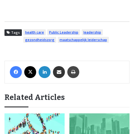
health care
Public Leadership
leadership
Tags
gezondheidszorg
maatschappelijk leiderschap
Facebook
X
LinkedIn
Share via Email
Print
Related Articles