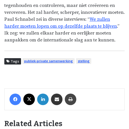
tegenhouden en controleren, maar niet
creëereen
en
veroveren. Het zal harder, scherper, innovatiever moeten.
Paul
Schnabel
zei in diverse interviews: “
We zullen
harder moeten lopen om op dezelfde plaats te blijven
.”
Ik zeg: we zullen elkaar harder en eerlijker moeten
aanpakken om de
internationale
slag aan te kunnen.
publiek-private samenwerking
stelling
Tags
Facebook
X
LinkedIn
Share via Email
Print
Related Articles