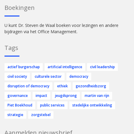
Boekingen
U kunt Dr. Steven de Waal boeken voor lezingen en andere
bijdragen via het Office Management.
Tags
actief burgerschap
artificial intelligence
civil leadership
civil society
culturele sector
democracy
disruption of democracy
ethiek
gezondheidszorg
governance
impact
jeugdsprong
martin van rijn
Piet Boekhoud
public services
stedelijke ontwikkeling
strategie
zorgstelsel
Aanmelden nieuwsbrief