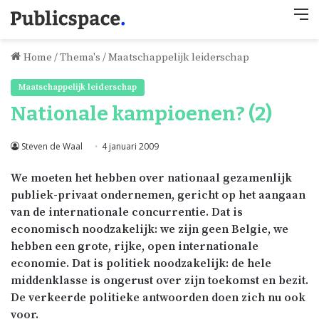
M
Home
/
Thema's
/
Maatschappelijk leiderschap
Maatschappelijk leiderschap
Nationale kampioenen? (2)
Steven de Waal
4 januari 2009
We moeten het hebben over nationaal gezamenlijk
publiek-privaat
ondernemen, gericht op het aangaan
van de i
nternationale
concurrentie. Dat is
economisch noodzakelijk: we zijn geen
Belgie
, we
hebben een grote, rijke, open
internationale
economie. Dat is politiek noodzakelijk: de hele
middenklasse is ongerust over zijn toekomst en bezit.
De verkeerde politieke antwoorden doen zich nu ook
voor.