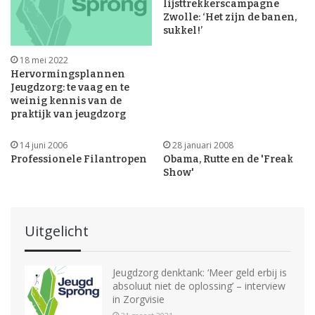
lijsttrekkerscampagne
Zwolle: ‘Het zijn de banen,
sukkel!’
18 mei 2022
Hervormingsplannen
Jeugdzorg: te vaag en te
weinig kennis van de
praktijk van jeugdzorg
14 juni 2006
28 januari 2008
Professionele Filantropen
Obama, Rutte en de 'Freak
Show'
Uitgelicht
Jeugdzorg denktank: ‘Meer geld erbij is
absoluut niet de oplossing’ – interview
in Zorgvisie