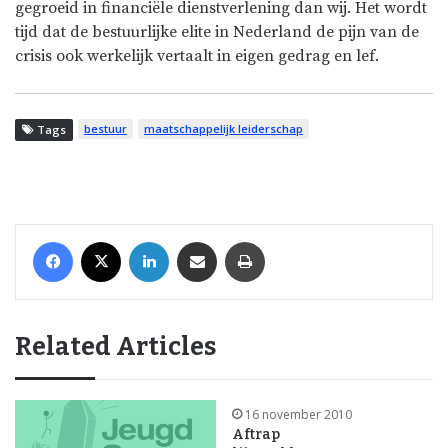
gegroeid in
financiële
dienstverlening dan wij. Het wordt
tijd dat de bestuurlijke elite in Nederland de pijn van de
crisis ook werkelijk vertaalt in eigen gedrag en lef.
bestuur
maatschappelijk leiderschap
Tags
Facebook
X
LinkedIn
Share via Email
Print
Related Articles
16 november 2010
Aftrap