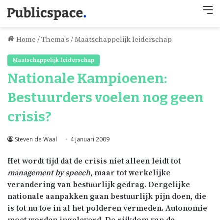
M
Home
/
Thema's
/
Maatschappelijk leiderschap
Maatschappelijk leiderschap
Nationale Kampioenen:
Bestuurders voelen nog geen
crisis?
Steven de Waal
4 januari 2009
Het wordt tijd dat de crisis niet alleen leidt tot
management
by
speech
, maar tot werkelijke
verandering van bestuurlijk gedrag. Dergelijke
nationale aanpakken gaan bestuurlijk pijn doen, die
is tot nu toe in al het polderen vermeden. Autonomie
moet worden ingeleverd. De rijkdom van de