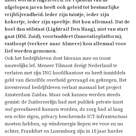
afgelopen jaren heeft ook geleid tot bestuurlijke
vrijblijvendheid. Ieder zijn tuintje, ieder zijn
kokertje, ieder zijn speeltje. Het kon allemaal. Dat de
boel dan stilstaat (
Lightrail
Den
Haag
), niet van start
gaat
(
HSL
Zuid), voortsuddert (Innovatieplatform),
vastloopt (verkeer naar Almere) kon allemaal voor
lief worden genomen.
Ook het bedrijfsleven doet hieraan mee en toont
nauwelijks lef. Meneer Tilmant dreigt Nederland te
verlaten met zijn
ING
hoofdkantoor en heeft inmiddels
geld van diezelfde overheid gevraagd en gekregen. Het
investerend
bedrijfsleven verlaat massaal het project
Amsterdam
Zuidas
. Maar ook kansen werden steeds
gemist: de
Zuiderzeelijn
had met
publiek-private
inzet
wel
gerealiseerd
kunnen worden, de zorg had al lang
een echte eigen, privacy beschermde
ICT-
infrastructuur
moeten hebben, op windenergie liepen we voor en nu
achter,
Frankfurt
en
Luxemburg
zijn in 10 jaar harder