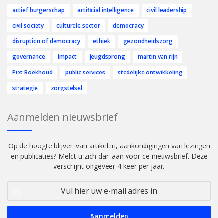
actief burgerschap
artificial intelligence
civil leadership
civil society
culturele sector
democracy
disruption of democracy
ethiek
gezondheidszorg
governance
impact
jeugdsprong
martin van rijn
Piet Boekhoud
public services
stedelijke ontwikkeling
strategie
zorgstelsel
Aanmelden nieuwsbrief
Op de hoogte blijven van artikelen, aankondigingen van lezingen
en publicaties? Meldt u zich dan aan voor de nieuwsbrief. Deze
verschijnt ongeveer 4 keer per jaar.
Vul
hier
uw
e-