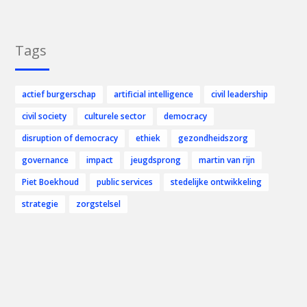
Tags
actief burgerschap
artificial intelligence
civil leadership
civil society
culturele sector
democracy
disruption of democracy
ethiek
gezondheidszorg
governance
impact
jeugdsprong
martin van rijn
Piet Boekhoud
public services
stedelijke ontwikkeling
strategie
zorgstelsel