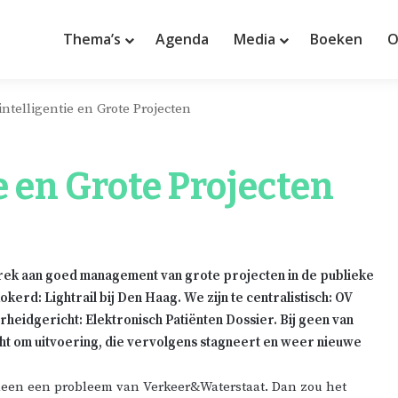
Thema’s
Agenda
Media
Boeken
O
 intelligentie en Grote Projecten
ie en Grote Projecten
brek aan goed
management
van grote projecten in de publieke
kokerd
:
Lightrail
bij
Den
Haag
. We zijn te centralistisch:
OV
rheidgericht
:
Elektronisch
Patiënten
Dossier. Bij geen van
ht om uitvoering, die vervolgens stagneert en weer nieuwe
 alleen een probleem van Verkeer&Waterstaat. Dan zou het