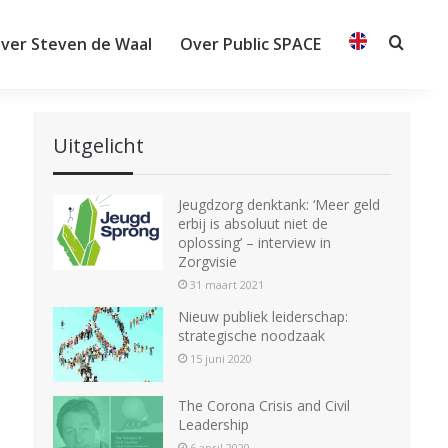
ver Steven de Waal
Over Public SPACE
Searc
Uitgelicht
Jeugdzorg denktank: ‘Meer geld
erbij is absoluut niet de
oplossing’ – interview in
Zorgvisie
31 maart 2021
Nieuw publiek leiderschap:
strategische noodzaak
15 juni 2020
The Corona Crisis and Civil
Leadership
6 april 2020