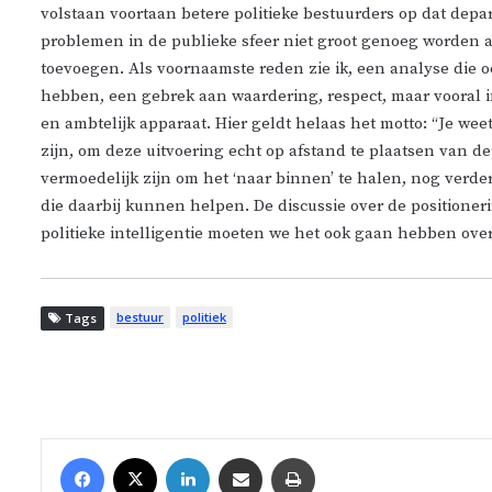
volstaan voortaan betere politieke bestuurders op dat depa
problemen in de publieke sfeer niet groot genoeg worden
toevoegen. Als voornaamste reden zie ik, een analyse di
hebben, een gebrek aan waardering, respect, maar vooral i
en ambtelijk apparaat. Hier geldt helaas het motto: “Je weet
zijn, om deze uitvoering echt op afstand te plaatsen van de
vermoedelijk zijn om het ‘naar
binnen’ te
halen, nog verder
die daarbij kunnen helpen. De discussie over de positione
politieke intelligentie moeten we het ook gaan hebben over 
bestuur
politiek
Tags
Facebook
X
LinkedIn
Share via Email
Print