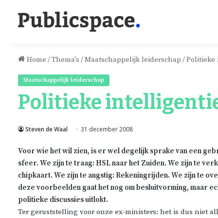
Home
/
Thema's
/
Maatschappelijk leiderschap
/
Politieke
Maatschappelijk leiderschap
Politieke intelligent
Steven de Waal
31 december 2008
Voor wie het wil zien, is er wel degelijk sprake van een ge
sfeer. We zijn te traag:
HSL
naar het Zuiden. We zijn te
ver
chipkaart. We zijn te angstig: Rekeningrijden. We zijn te
ove
deze voorbeelden
gaat
het nog om besluitvorming, maar ec
politieke discussies uitlokt.
Ter geruststelling voor onze
ex-ministers
: het is dus niet