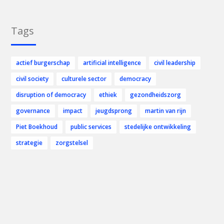
Tags
actief burgerschap
artificial intelligence
civil leadership
civil society
culturele sector
democracy
disruption of democracy
ethiek
gezondheidszorg
governance
impact
jeugdsprong
martin van rijn
Piet Boekhoud
public services
stedelijke ontwikkeling
strategie
zorgstelsel