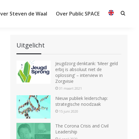
ver Steven de Waal
Over Public SPACE
Searc
Uitgelicht
Jeugdzorg denktank: ‘Meer geld
erbij is absoluut niet de
oplossing’ – interview in
Zorgvisie
31 maart 2021
Nieuw publiek leiderschap:
strategische noodzaak
15 juni 2020
The Corona Crisis and Civil
Leadership
6 april 2020