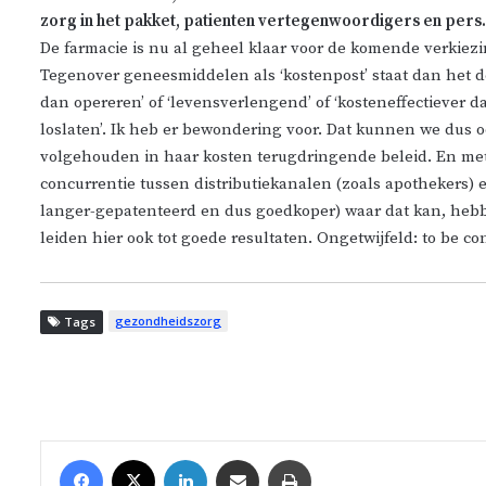
zorg in het pakket, patienten vertegenwoordigers en pers
De farmacie is nu al geheel klaar voor de komende verkie
Tegenover geneesmiddelen als ‘kostenpost’ staat dan het 
dan opereren’ of ‘levensverlengend’ of ‘kosteneffectiever
loslaten’. Ik heb er bewondering voor. Dat kunnen we dus
volgehouden in haar kosten terugdringende beleid. En met
concurrentie tussen distributiekanalen (zoals apothekers)
langer-gepatenteerd en dus goedkoper) waar dat kan, he
leiden hier ook tot goede resultaten. Ongetwijfeld: to be co
gezondheidszorg
Tags
Facebook
X
LinkedIn
Share via Email
Print