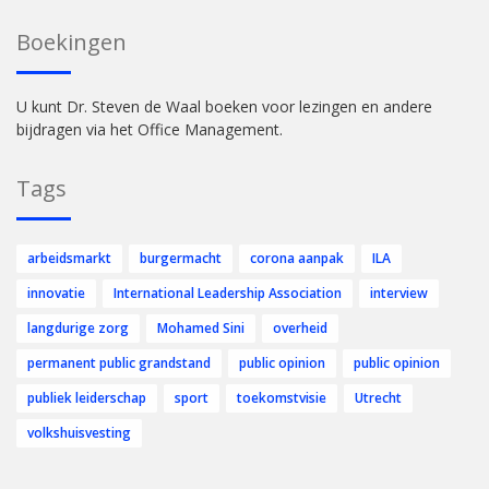
Boekingen
U kunt Dr. Steven de Waal boeken voor lezingen en andere
bijdragen via het Office Management.
Tags
arbeidsmarkt
burgermacht
corona aanpak
ILA
innovatie
International Leadership Association
interview
langdurige zorg
Mohamed Sini
overheid
permanent public grandstand
public opinion
public opinion
publiek leiderschap
sport
toekomstvisie
Utrecht
volkshuisvesting