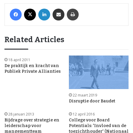
Facebook
X
LinkedIn
Share via Email
Print
Related Articles
18 april 2011
De praktijk en kracht van
Publiek Private Allianties
22 maart 2019
Disruptie door Baudet
28 januari 2013
12 april 2016
Bijdrage over strategie en
College voor Board
leiderschap voor
Potentials: 'Invloed van de
mangementteam
toezichthouder' (Nationaal