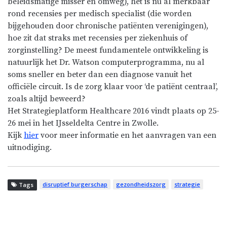
beleidsmatige misser en omweg), het is nu al merkbaar
rond recensies per medisch specialist (die worden
bijgehouden door chronische patiënten verenigingen),
hoe zit dat straks met recensies per ziekenhuis of
zorginstelling? De meest fundamentele ontwikkeling is
natuurlijk het Dr. Watson computerprogramma, nu al
soms sneller en beter dan een diagnose vanuit het
officiële circuit. Is de zorg klaar voor ‘de patiënt centraal’,
zoals altijd beweerd?
Het Strategieplatform Healthcare 2016 vindt plaats op 25-
26 mei in het IJsseldelta Centre in Zwolle.
Kijk
hier
voor meer informatie en het aanvragen van een
uitnodiging.
disruptief burgerschap
gezondheidszorg
strategie
Tags