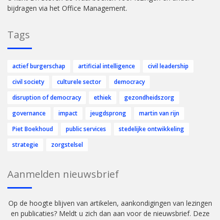
bijdragen via het Office Management.
Tags
actief burgerschap
artificial intelligence
civil leadership
civil society
culturele sector
democracy
disruption of democracy
ethiek
gezondheidszorg
governance
impact
jeugdsprong
martin van rijn
Piet Boekhoud
public services
stedelijke ontwikkeling
strategie
zorgstelsel
Aanmelden nieuwsbrief
Op de hoogte blijven van artikelen, aankondigingen van lezingen
en publicaties? Meldt u zich dan aan voor de nieuwsbrief. Deze