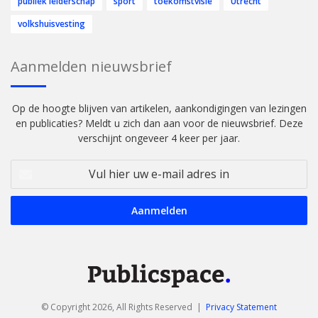
publiek leiderschap
sport
toekomstvisie
Utrecht
volkshuisvesting
Aanmelden nieuwsbrief
Op de hoogte blijven van artikelen, aankondigingen van lezingen
en publicaties? Meldt u zich dan aan voor de nieuwsbrief. Deze
verschijnt ongeveer 4 keer per jaar.
Vul
hier
uw
e-
mail
adres
in
© Copyright 2026, All Rights Reserved |
Privacy Statement