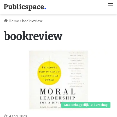
M
Home
/
bookreview
bookreview
Maatschappelijk leiderschap
14 april 2020