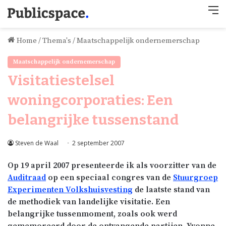
M
Home
/
Thema's
/
Maatschappelijk ondernemerschap
Maatschappelijk ondernemerschap
Visitatiestelsel
woningcorporaties: Een
belangrijke tussenstand
Steven de Waal
2 september 2007
Op 19 april 2007 presenteerde ik als voorzitter van de
Auditraad
op een speciaal congres van de
Stuurgroep
Experimenten Volkshuisvesting
de laatste stand van
de methodiek van landelijke visitatie. Een
belangrijke tussenmoment, zoals ook werd
gememoreerd door de ontvangende partijen, Yvonne