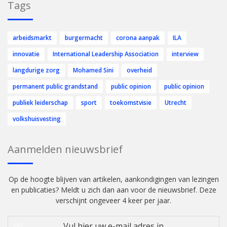
Tags
arbeidsmarkt
burgermacht
corona aanpak
ILA
innovatie
International Leadership Association
interview
langdurige zorg
Mohamed Sini
overheid
permanent public grandstand
public opinion
public opinion
publiek leiderschap
sport
toekomstvisie
Utrecht
volkshuisvesting
Aanmelden nieuwsbrief
Op de hoogte blijven van artikelen, aankondigingen van lezingen
en publicaties? Meldt u zich dan aan voor de nieuwsbrief. Deze
verschijnt ongeveer 4 keer per jaar.
Vul