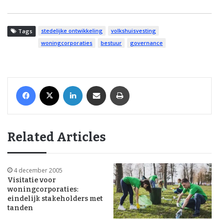
stedelijke ontwikkeling
volkshuisvesting
Tags
woningcorporaties
bestuur
governance
Facebook
X
LinkedIn
Share via Email
Print
Related Articles
4 december 2005
Visitatie voor
woningcorporaties:
eindelijk stakeholders met
tanden