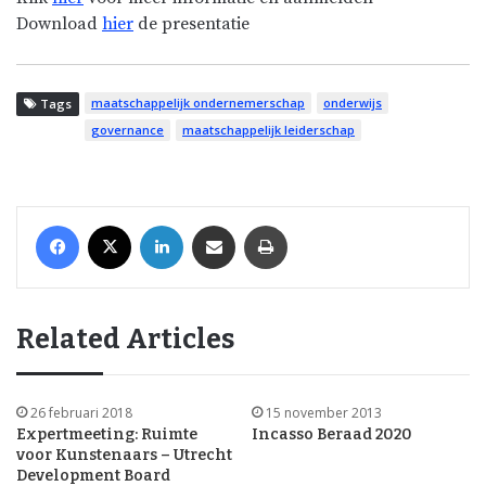
Download
hier
de presentatie
maatschappelijk ondernemerschap
onderwijs
Tags
governance
maatschappelijk leiderschap
Facebook
X
LinkedIn
Share via Email
Print
Related Articles
26 februari 2018
15 november 2013
Expertmeeting: Ruimte
Incasso Beraad 2020
voor Kunstenaars – Utrecht
Development Board