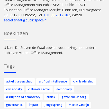
Office Management van Public SPACE. Public SPACE
Foundation, Office Manager Marijke Dinnissen, Nieuwegracht
58, 3512 LT Utrecht, Tel.
+31 30 2312 282
, e-mail
secretariaat@publicspace.nl
Boekingen
U kunt Dr. Steven de Waal boeken voor lezingen en andere
bijdragen via het Office Management.
Tags
actief burgerschap
artificial intelligence
civil leadership
civil society
culturele sector
democracy
disruption of democracy
ethiek
gezondheidszorg
governance
impact
jeugdsprong
martin van rijn