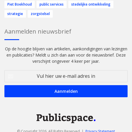
Piet Boekhoud
public services
stedelijke ontwikkeling
strategie
zorgstelsel
Aanmelden nieuwsbrief
Op de hoogte blijven van artikelen, aankondigingen van lezingen
en publicaties? Meldt u zich dan aan voor de nieuwsbrief. Deze
verschijnt ongeveer 4 keer per jaar.
Vul
hier
uw
e-
mail
adres
in
© Copyright 2026, All Rights Reserved |
Privacy Statement