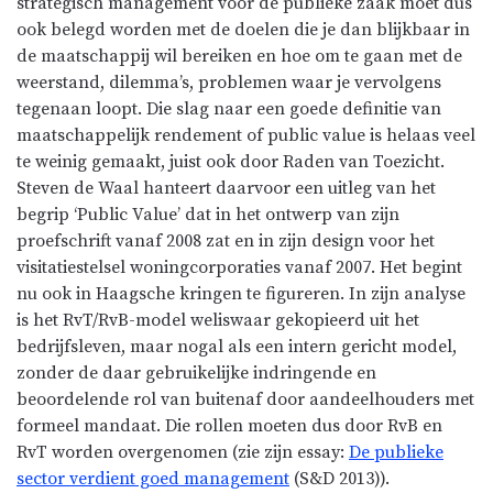
strategisch management voor de publieke zaak moet dus
ook belegd worden met de doelen die je dan blijkbaar in
de maatschappij wil bereiken en hoe om te gaan met de
weerstand, dilemma’s, problemen waar je vervolgens
tegenaan loopt. Die slag naar een goede definitie van
maatschappelijk rendement of public value is helaas veel
te weinig gemaakt, juist ook door Raden van Toezicht.
Steven de Waal hanteert daarvoor een uitleg van het
begrip ‘Public Value’ dat in het ontwerp van zijn
proefschrift vanaf 2008 zat en in zijn design voor het
visitatiestelsel woningcorporaties vanaf 2007. Het begint
nu ook in Haagsche kringen te figureren. In zijn analyse
is het RvT/RvB-model weliswaar gekopieerd uit het
bedrijfsleven, maar nogal als een intern gericht model,
zonder de daar gebruikelijke indringende en
beoordelende rol van buitenaf door aandeelhouders met
formeel mandaat. Die rollen moeten dus door RvB en
RvT worden overgenomen (zie zijn essay:
De publieke
sector verdient goed management
(S&D 2013)).