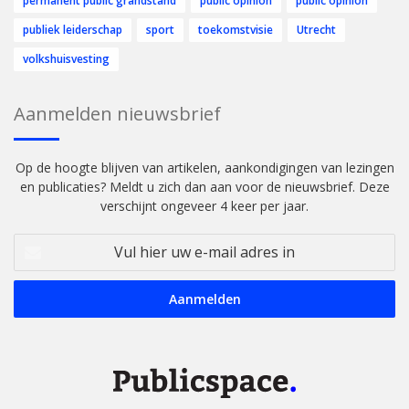
permanent public grandstand
public opinion
public opinion
publiek leiderschap
sport
toekomstvisie
Utrecht
volkshuisvesting
Aanmelden nieuwsbrief
Op de hoogte blijven van artikelen, aankondigingen van lezingen
en publicaties? Meldt u zich dan aan voor de nieuwsbrief. Deze
verschijnt ongeveer 4 keer per jaar.
Vul
hier
uw
e-
mail
adres
in