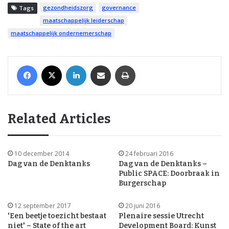
gezondheidszorg
governance
Tags
maatschappelijk leiderschap
maatschappelijk ondernemerschap
Facebook
X
LinkedIn
Share via Email
Print
Related Articles
10 december 2014
24 februari 2016
Dag van de Denktanks
Dag van de Denktanks –
Public SPACE: Doorbraak in
Burgerschap
12 september 2017
20 juni 2016
'Een beetje toezicht bestaat
Plenaire sessie Utrecht
niet' – State of the art
Development Board: Kunst