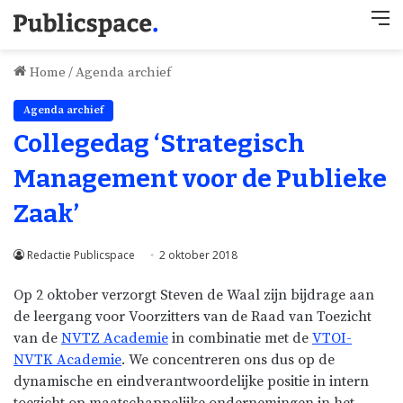
M
Home
/
Agenda archief
Agenda archief
Collegedag ‘Strategisch
Management voor de Publieke
Zaak’
Redactie Publicspace
2 oktober 2018
Op 2 oktober verzorgt Steven de Waal zijn bijdrage aan
de leergang voor Voorzitters van de Raad van Toezicht
van de
NVTZ Academie
in combinatie met de
VTOI-
NVTK Academie
. We concentreren ons dus op de
dynamische en eindverantwoordelijke positie in intern
toezicht op maatschappelijke ondernemingen in het