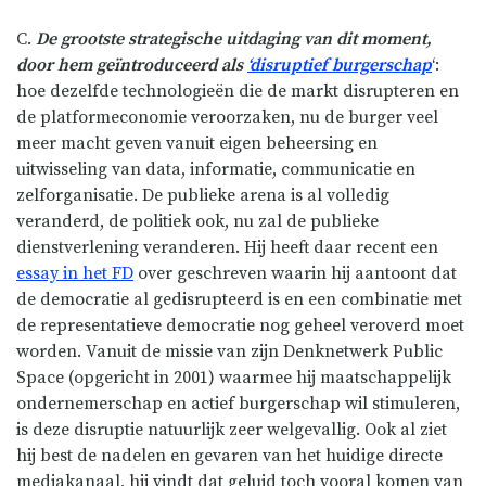
C.
De grootste strategische uitdaging van dit moment,
door hem geïntroduceerd als
‘disruptief burgerschap
‘:
hoe dezelfde technologieën die de markt disrupteren en
de platformeconomie veroorzaken, nu de burger veel
meer macht geven vanuit eigen beheersing en
uitwisseling van data, informatie, communicatie en
zelforganisatie. De publieke arena is al volledig
veranderd, de politiek ook, nu zal de publieke
dienstverlening veranderen. Hij heeft daar recent een
essay in het FD
over geschreven waarin hij aantoont dat
de democratie al gedisrupteerd is en een combinatie met
de representatieve democratie nog geheel veroverd moet
worden. Vanuit de missie van zijn Denknetwerk Public
Space (opgericht in 2001) waarmee hij maatschappelijk
ondernemerschap en actief burgerschap wil stimuleren,
is deze disruptie natuurlijk zeer welgevallig. Ook al ziet
hij best de nadelen en gevaren van het huidige directe
mediakanaal, hij vindt dat geluid toch vooral komen van