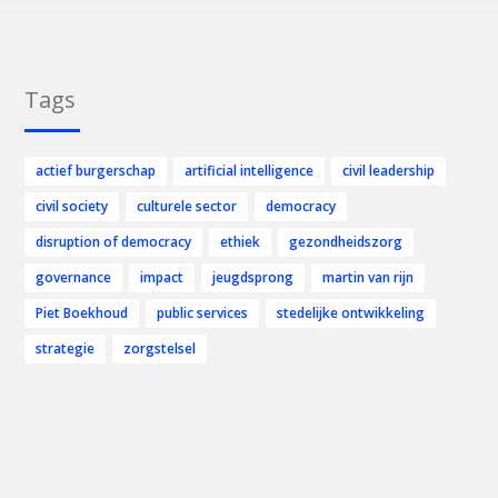
Tags
actief burgerschap
artificial intelligence
civil leadership
civil society
culturele sector
democracy
disruption of democracy
ethiek
gezondheidszorg
governance
impact
jeugdsprong
martin van rijn
Piet Boekhoud
public services
stedelijke ontwikkeling
strategie
zorgstelsel