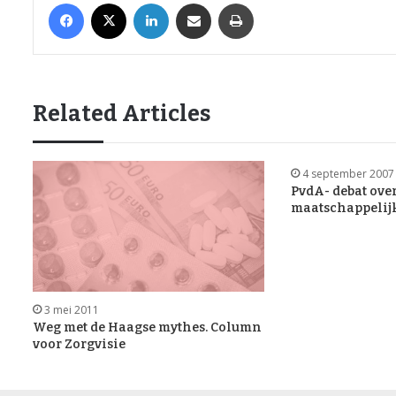
Facebook
X
LinkedIn
Share via Email
Print
Related Articles
4 september 2007
PvdA- debat over
maatschappelij
3 mei 2011
Weg met de Haagse mythes. Column
voor Zorgvisie