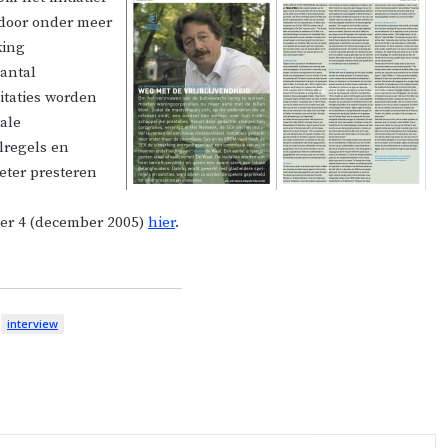
 door onder meer
king
antal
sitaties worden
ale
lregels en
eter presteren
mer 4 (december 2005)
hier
.
interview