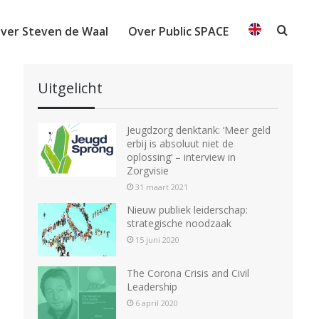
ver Steven de Waal
Over Public SPACE
Searc
Uitgelicht
Jeugdzorg denktank: ‘Meer geld
erbij is absoluut niet de
oplossing’ – interview in
Zorgvisie
31 maart 2021
Nieuw publiek leiderschap:
strategische noodzaak
15 juni 2020
The Corona Crisis and Civil
Leadership
6 april 2020