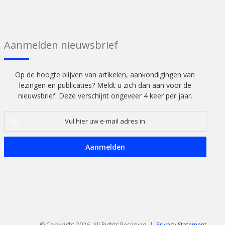
Aanmelden nieuwsbrief
Op de hoogte blijven van artikelen, aankondigingen van
lezingen en publicaties? Meldt u zich dan aan voor de
nieuwsbrief. Deze verschijnt ongeveer 4 keer per jaar.
Vul
hier
uw
e-
mail
adres
in
© Copyright 2026, All Rights Reserved |
Privacy Statement