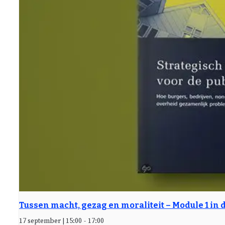
Tussen macht, gezag en moraliteit – Module 1 in 
17 september | 15:00
-
17:00