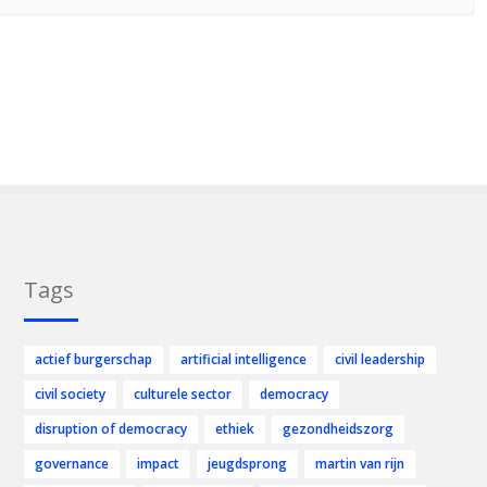
Tags
actief burgerschap
artificial intelligence
civil leadership
civil society
culturele sector
democracy
disruption of democracy
ethiek
gezondheidszorg
governance
impact
jeugdsprong
martin van rijn