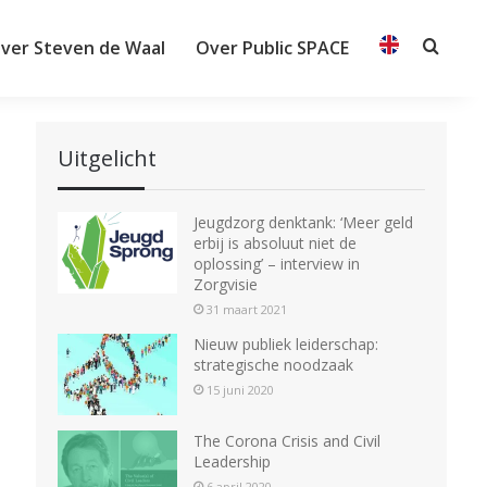
ver Steven de Waal
Over Public SPACE
Searc
Uitgelicht
Jeugdzorg denktank: ‘Meer geld
erbij is absoluut niet de
oplossing’ – interview in
Zorgvisie
31 maart 2021
Nieuw publiek leiderschap:
strategische noodzaak
15 juni 2020
The Corona Crisis and Civil
Leadership
6 april 2020