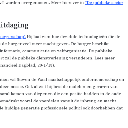
RvT worden overgenomen. Meer hierover in
“De publieke sector
uitdaging
 burgerschap’.
Hij laat zien hoe dezelfde technologieën die de
 de burger veel meer macht geven. De burger beschikt
informatie, communicatie en zelforganisatie. De publieke
kort zal de publieke dienstverlening veranderen. Lees meer
inancieel Dagblad, 20-1-’18).
dation wil Steven de Waal maatschappelijk ondernemerschap en
 deze missie. Ook al ziet hij best de nadelen en gevaren van
 vooral komen van diegenen die een positie hadden in de oude
n benadrukt vooral de voordelen vanuit de inbreng en macht
t de huidige generatie professionele politici ook doorhebben dat