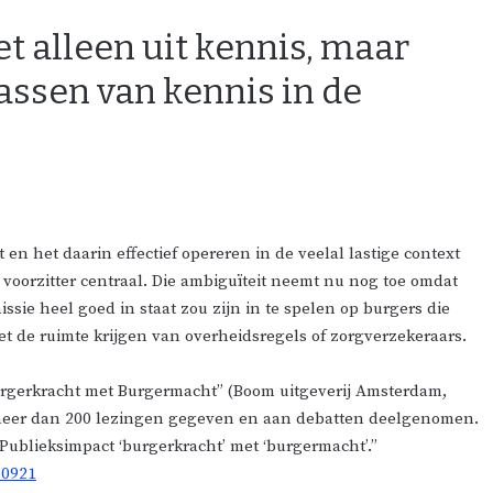
et alleen uit kennis, maar
assen van kennis in de
 en het daarin effectief opereren in de veelal lastige context
 voorzitter centraal. Die ambiguïteit neemt nu nog toe omdat
sie heel goed in staat zou zijn in te spelen op burgers die
et de ruimte krijgen van overheidsregels of zorgverzekeraars.
“Burgerkracht met Burgermacht” (Boom uitgeverij Amsterdam,
er meer dan 200 lezingen gegeven en aan debatten deelgenomen.
 Publieksimpact ‘burgerkracht’ met ‘burgermacht’.”
60921