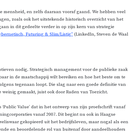
 de mensheid, en zelfs daaraan vooraf gaand. We hebben veel
gen, zoals ook het uitstekende historisch overzicht van het
n in dit gedeelte verder in op zijn kern van strategie
bernetisch, Futuring & Slim/Listig”
(LinkedIn, Steven de Waal
otieven nodig. Strategisch management voor de publieke zaak
baar in de maatschappij wilt bereiken en hoe het beste om te
lgens tegenaan loopt. Die slag naar een goede definitie van
e weinig gemaakt, juist ook door Raden van Toezicht.
‘Public Value’ dat in het ontwerp van zijn proefschrift vanaf
woningcorporaties vanaf 2007. Dit begint nu ook in Haagse
weliswaar gekopieerd uit het bedrijfsleven, maar nogal als een
ngende en beoordelende rol van buitenaf door aandeelhouders