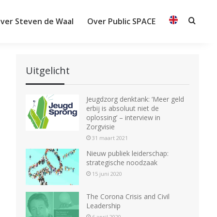
ver Steven de Waal
Over Public SPACE
Searc
Uitgelicht
Jeugdzorg denktank: ‘Meer geld
erbij is absoluut niet de
oplossing’ – interview in
Zorgvisie
31 maart 2021
Nieuw publiek leiderschap:
strategische noodzaak
15 juni 2020
The Corona Crisis and Civil
Leadership
6 april 2020