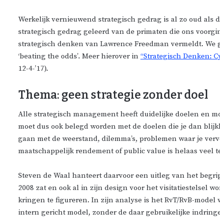
Werkelijk vernieuwend strategisch gedrag is al zo oud als
strategisch gedrag geleerd van de primaten die ons voorgin
strategisch denken van Lawrence Freedman vermeldt. We gaa
‘beating the odds’. Meer hierover in
“Strategisch Denken: Cy
12-4-’17).
Thema: geen strategie zonder doel
Alle strategisch management heeft duidelijke doelen en m
moet dus ook belegd worden met de doelen die je dan blijk
gaan met de weerstand, dilemma’s, problemen waar je vervo
maatschappelijk rendement of public value is helaas veel t
Steven de Waal hanteert daarvoor een uitleg van het begrip 
2008 zat en ook al in zijn design voor het visitatiestelsel 
kringen te figureren. In zijn analyse is het RvT/RvB-model 
intern gericht model, zonder de daar gebruikelijke indri