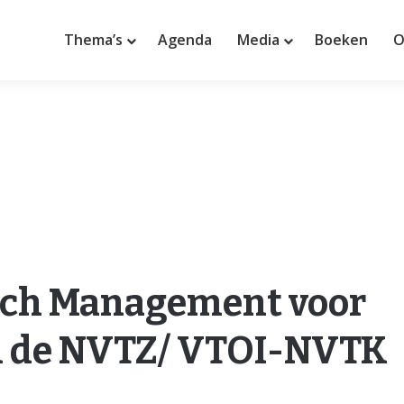
Thema’s
Agenda
Media
Boeken
O
isch Management voor
an de NVTZ/ VTOI-NVTK