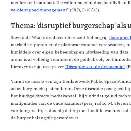
met formeel mandaat. Die rollen moeten dus door RvB en 
verdient goed management”
(S&D, 5-10-’13).
Thema: ‘disruptief burgerschap’ als 
Steven de Waal introduceerde recent het begrip
‘disruptief
markt disrupteren en de platformeconomie veroorzaken, nu
inmiddels over eigen beheersing en uitwisseling van data, 
arena is al volledig veranderd, de politiek ook, en binnen
hierover in zijn essay over
“Disruptie van de democratie”
(F
Vanuit de missie van zijn Denknetwerk Public Space Foun
actief burgerschap stimuleren. Deze disruptie past goed bij
het huidige directe mediakanaal, hij vindt dat geluid toch
manipulaties van de oude kanalen (pers, radio, tv). Steve
van burgers. Hij is dus blij dat hij niet hoeft te wachten to
de burger belangrijk geworden is.