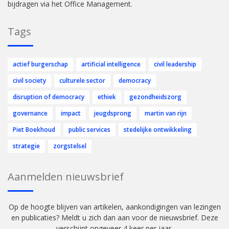
bijdragen via het Office Management.
Tags
actief burgerschap
artificial intelligence
civil leadership
civil society
culturele sector
democracy
disruption of democracy
ethiek
gezondheidszorg
governance
impact
jeugdsprong
martin van rijn
Piet Boekhoud
public services
stedelijke ontwikkeling
strategie
zorgstelsel
Aanmelden nieuwsbrief
Op de hoogte blijven van artikelen, aankondigingen van lezingen
en publicaties? Meldt u zich dan aan voor de nieuwsbrief. Deze
verschijnt ongeveer 4 keer per jaar.