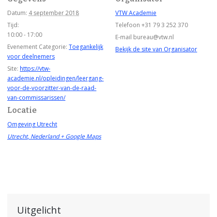
Datum:
4 september 2018
VTW Academie
Tijd:
Telefoon
+31 79 3 252 370
10:00 - 17:00
E-mail
bureau@vtw.nl
Evenement Categorie:
Toegankelijk
Bekijk de site van Organisator
voor deelnemers
Site:
https://vtw-
academie.nl/opleidingen/leergang-
voor-de-voorzitter-van-de-raad-
van-commissarissen/
Locatie
Omgeving Utrecht
Utrecht
,
Nederland
+ Google Maps
Uitgelicht