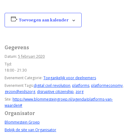
Toevoegen aan kalender
Gegevens
Datum:
5 februari 2020
Tijd:
18:00 - 21:30
Evenement Categorie:
Toegankelijk voor deelnemers
Evenement Tags:
digital civil revolution
,
platforms
,
platformeconomy
,
gezondheidszorg
,
disruptive citizenship
,
zorg
Site:
https://www.blommesteingroep.nl/agenda/platforms-van-
waarden#
Organisator
Blommestein Groep
Bekijk de site van Organisator