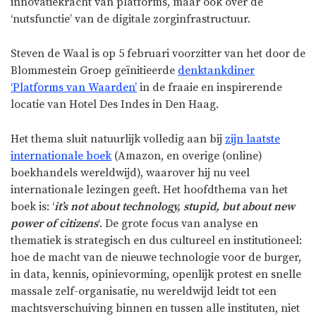
innovatiekracht van platforms, maar ook over de
‘nutsfunctie’ van de digitale zorginfrastructuur.
Steven de Waal is op 5 februari voorzitter van het door de
Blommestein Groep geïnitieerde
denktankdiner
‘Platforms van Waarden’
in de fraaie en inspirerende
locatie van Hotel Des Indes in Den Haag.
Het thema sluit natuurlijk volledig aan bij
zijn laatste
internationale boek
(Amazon, en overige (online)
boekhandels wereldwijd), waarover hij nu veel
internationale lezingen geeft. Het hoofdthema van het
boek is: ‘
it’s not about technology, stupid, but about new
power of citizens
‘. De grote focus van analyse en
thematiek is strategisch en dus cultureel en institutioneel:
hoe de macht van de nieuwe technologie voor de burger,
in data, kennis, opinievorming, openlijk protest en snelle
massale zelf-organisatie, nu wereldwijd leidt tot een
machtsverschuiving binnen en tussen alle instituten, niet