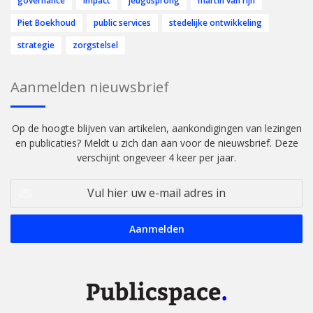
governance
impact
jeugdsprong
martin van rijn
Piet Boekhoud
public services
stedelijke ontwikkeling
strategie
zorgstelsel
Aanmelden nieuwsbrief
Op de hoogte blijven van artikelen, aankondigingen van lezingen
en publicaties? Meldt u zich dan aan voor de nieuwsbrief. Deze
verschijnt ongeveer 4 keer per jaar.
Vul
hier
uw
e-
mail
adres
in