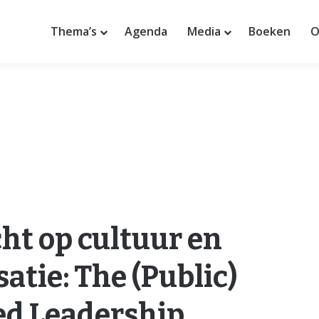
Thema’s
Agenda
Media
Boeken
O
ht op cultuur en
atie: The (Public)
sed Leadership