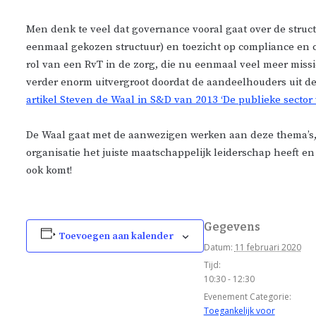
Men denk te veel dat governance vooral gaat over de structu
eenmaal gekozen structuur) en toezicht op compliance en c
rol van een RvT in de zorg, die nu eenmaal veel meer miss
verder enorm uitvergroot doordat de aandeelhouders uit de 
artikel Steven de Waal in S&D van 2013 ‘De publieke sect
De Waal gaat met de aanwezigen werken aan deze thema’s, 
organisatie het juiste maatschappelijk leiderschap heeft en
ook komt!
Gegevens
Toevoegen aan kalender
Datum:
11 februari 2020
Tijd:
10:30 - 12:30
Evenement Categorie:
Toegankelijk voor