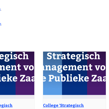
e
,
e
,
tegisch
College ‘Strategisch