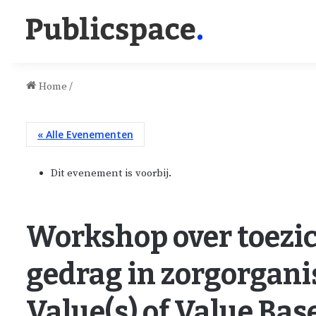
Home
/
« Alle Evenementen
Dit evenement is voorbij.
Workshop over toezic
gedrag in zorgorganis
Value(s) of Value Ba