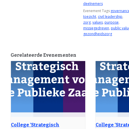
deelnemers
Evenement Tags:
governanc
toezicht
,
civil leadership
,
zorg
,
values
,
purpose
,
missiegedreven
,
public valu
gezondheidszorg
Gerelateerde Evenementen
College ‘Strategisch
College ‘Stra