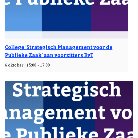
College ‘Strategisch Management voor de
Publieke Zaak’ aan voorzitters RvT
6 oktober | 15:00
-
17:00