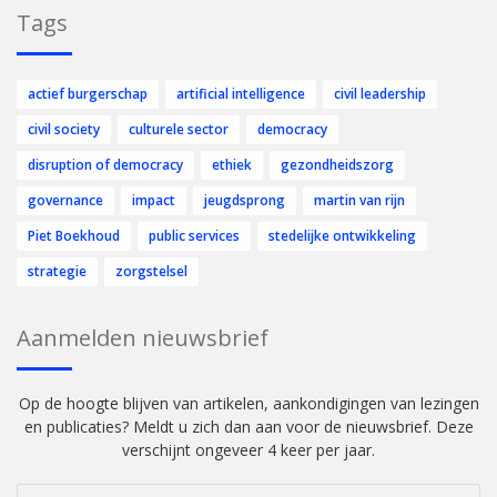
Tags
actief burgerschap
artificial intelligence
civil leadership
civil society
culturele sector
democracy
disruption of democracy
ethiek
gezondheidszorg
governance
impact
jeugdsprong
martin van rijn
Piet Boekhoud
public services
stedelijke ontwikkeling
strategie
zorgstelsel
Aanmelden nieuwsbrief
Op de hoogte blijven van artikelen, aankondigingen van lezingen
en publicaties? Meldt u zich dan aan voor de nieuwsbrief. Deze
verschijnt ongeveer 4 keer per jaar.
Vul