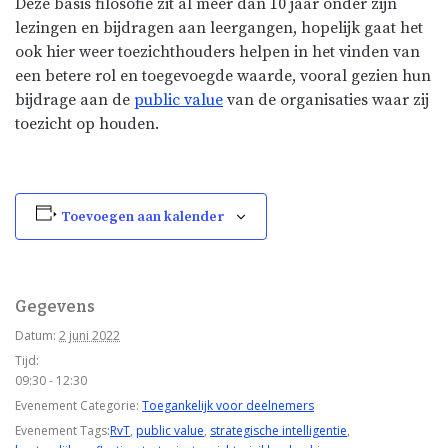
Deze basis filosofie zit al meer dan 10 jaar onder zijn
lezingen en bijdragen aan leergangen, hopelijk gaat het
ook hier weer toezichthouders helpen in het vinden van
een betere rol en toegevoegde waarde, vooral gezien hun
bijdrage aan de
public value
van de organisaties waar zij
toezicht op houden.
Toevoegen aan kalender
Gegevens
Datum:
2 juni 2022
Tijd:
09:30 - 12:30
Evenement Categorie:
Toegankelijk voor deelnemers
Evenement Tags:
RvT
,
public value
,
strategische intelligentie
,