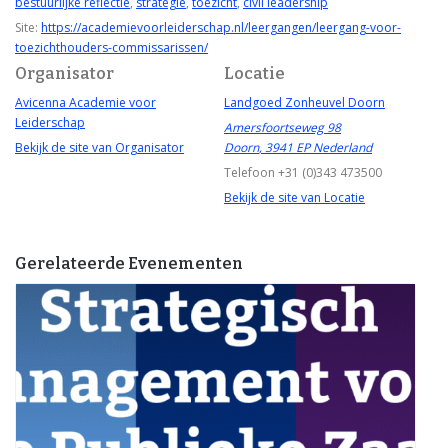
bestuurlijke reflectie
,
strategie
,
toezicht
,
civil leadership
Site:
https://academievoorleiderschap.nl/leergangen/leergang-voor-
toezichthouders-commissarissen/
Organisator
Locatie
Avicenna Academie voor
Landgoed Zonheuvel Doorn
Leiderschap
Amersfoortseweg 98
Bekijk de site van Organisator
Doorn
,
3941 EP
Nederland
Telefoon
+31 (0)343 473500
Bekijk de site van Locatie
Gerelateerde Evenementen