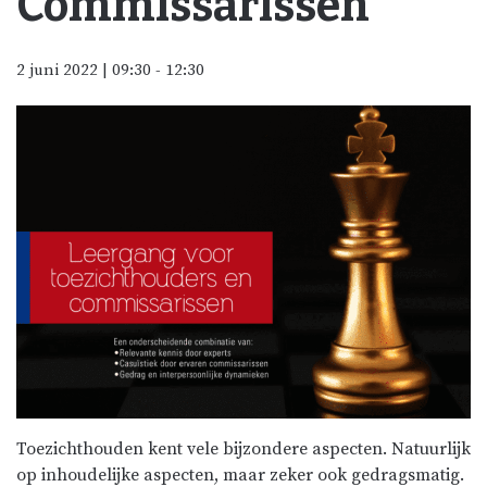
Commissarissen
2 juni 2022 | 09:30
-
12:30
Toezichthouden kent vele bijzondere aspecten. Natuurlijk
op inhoudelijke aspecten, maar zeker ook gedragsmatig.