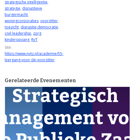
strategische intelligentie
,
strategie
,
disruptieve
burgermacht
,
woningcorporaties
,
voorzitter
,
toezicht
,
disruptie democratie
,
civil leadership
,
zorg
,
kinderopvang
,
RvT
Site:
https://www.nvtz.nl/academie/55-
leergang-voor-de-voorzitter
Gerelateerde Evenementen