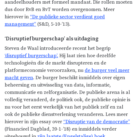
aandeelhouders met formeel mandaat. Die rollen moeten
dus door RvB en RvT worden overgenomen. Meer
hierover in
“De publieke sector verdient goed
management”
(S&D, 5-10-’13).
‘Disruptief burgerschap’ als uitdaging
Steven de Waal introduceerde recent het begrip
‘disruptief burgerschap’.
Hij laat zien hoe dezelfde
technologieën die de markt disrupteren en de
platformeconomie veroorzaken, nu
de burger veel meer
macht geven
. De burger beschikt inmiddels over eigen
beheersing en uitwisseling van data, informatie,
communicatie en zelforganisatie. De publieke arena is al
volledig veranderd, de politiek ook, de publieke opinie is
nu voor het eerst werkelijk van het publiek zelf en zal
ook de publieke dienstverlening veranderen. Lees meer
hierover in zijn essay over
“Disruptie van de democratie”
(Financieel Dagblad, 20-1-’18) en inmiddels verder
uitgebouwd in
zijn laatste (Engelstalige) boek
.