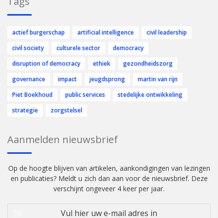
Tags
actief burgerschap
artificial intelligence
civil leadership
civil society
culturele sector
democracy
disruption of democracy
ethiek
gezondheidszorg
governance
impact
jeugdsprong
martin van rijn
Piet Boekhoud
public services
stedelijke ontwikkeling
strategie
zorgstelsel
Aanmelden nieuwsbrief
Op de hoogte blijven van artikelen, aankondigingen van lezingen
en publicaties? Meldt u zich dan aan voor de nieuwsbrief. Deze
verschijnt ongeveer 4 keer per jaar.
Vul