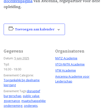
docentenpagina
van Avicenna, regiepartner voor deze
opleiding.
Toevoegen aan kalender
Gegevens
Organisatoren
Datum:
5 juni 2025
NVTZ Academie
Tijd:
VTOI-NVTK Academie
16:30 - 18:00
VTW Academie
Evenement Categorie:
Avicenna Academie voor
Toegankelijk bij deelname
Leiderschap
leergang
Evenement Tags:
disruptief
burgerschap
,
public value
,
governance
,
maatschappelijke
onderneming
,
onderwijs
,