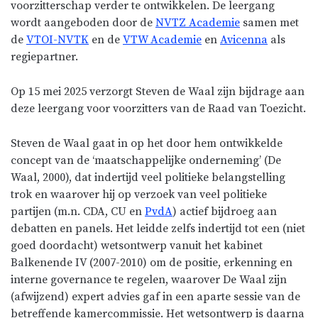
voorzitterschap verder te ontwikkelen. De leergang
wordt aangeboden door de
NVTZ Academie
samen met
de
VTOI-NVTK
en de
VTW Academie
en
Avicenna
als
regiepartner.
Op 15 mei 2025 verzorgt Steven de Waal zijn bijdrage aan
deze leergang voor voorzitters van de Raad van Toezicht.
Steven de Waal gaat in op het door hem ontwikkelde
concept van de ‘maatschappelijke onderneming’ (De
Waal, 2000), dat indertijd veel politieke belangstelling
trok en waarover hij op verzoek van veel politieke
partijen (m.n. CDA, CU en
PvdA
) actief bijdroeg aan
debatten en panels. Het leidde zelfs indertijd tot een (niet
goed doordacht) wetsontwerp vanuit het kabinet
Balkenende IV (2007-2010) om de positie, erkenning en
interne governance te regelen, waarover De Waal zijn
(afwijzend) expert advies gaf in een aparte sessie van de
betreffende kamercommissie. Het wetsontwerp is daarna