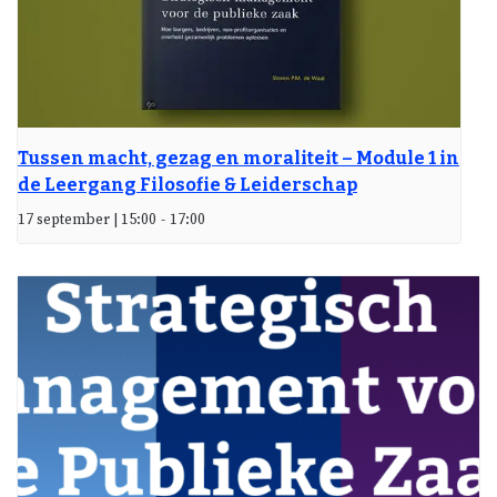
Tussen macht, gezag en moraliteit – Module 1 in
de Leergang Filosofie & Leiderschap
17 september | 15:00
-
17:00