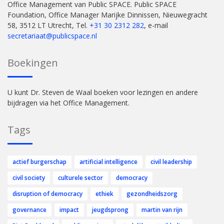
Office Management van Public SPACE. Public SPACE
Foundation, Office Manager Marijke Dinnissen, Nieuwegracht
58, 3512 LT Utrecht, Tel.
+31 30 2312 282
, e-mail
secretariaat@publicspace.nl
Boekingen
U kunt Dr. Steven de Waal boeken voor lezingen en andere
bijdragen via het Office Management.
Tags
actief burgerschap
artificial intelligence
civil leadership
civil society
culturele sector
democracy
disruption of democracy
ethiek
gezondheidszorg
governance
impact
jeugdsprong
martin van rijn