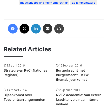
maatschappelijk ondernemerschap
gezondheidszorg
Facebook
X
LinkedIn
Share via Email
Print
Related Articles
15 april 2016
12 februari 2016
Strategie en RvC (Nationaal
Burgerkracht met
Register)
Burgermacht – VTW
themabijeenkomst
14 maart 2014
28 januari 2013
Bijeenkomst over
NVTZ Academie: Van extern
Toezichtsarrangementen
krachtenveld naar interne
invloed