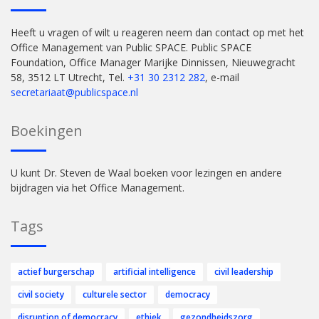
Heeft u vragen of wilt u reageren neem dan contact op met het
Office Management van Public SPACE. Public SPACE
Foundation, Office Manager Marijke Dinnissen, Nieuwegracht
58, 3512 LT Utrecht, Tel.
+31 30 2312 282
, e-mail
secretariaat@publicspace.nl
Boekingen
U kunt Dr. Steven de Waal boeken voor lezingen en andere
bijdragen via het Office Management.
Tags
actief burgerschap
artificial intelligence
civil leadership
civil society
culturele sector
democracy
disruption of democracy
ethiek
gezondheidszorg