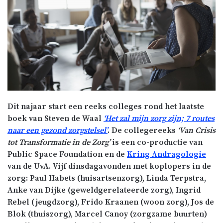
Dit najaar start een reeks colleges rond het laatste
boek van Steven de Waal
‘Het zal mijn zorg zijn; 7 routes
naar een gezond zorgstelsel’
. De collegereeks
‘Van Crisis
tot Transformatie in de Zorg’
is een co-productie van
Public Space Foundation en de
Kring Andragologie
van de UvA. Vijf dinsdagavonden met koplopers in de
zorg: Paul Habets (huisartsenzorg), Linda Terpstra,
Anke van Dijke (geweldgerelateerde zorg), Ingrid
Rebel (jeugdzorg), Frido Kraanen (woon zorg), Jos de
Blok (thuiszorg), Marcel Canoy (zorgzame buurten)