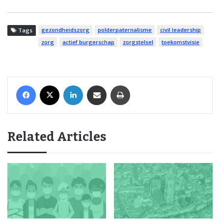
gezondheidszorg
polderpaternalisme
civil leadership
Tags
zorg
actief burgerschap
zorgstelsel
toekomstvisie
Facebook
X
LinkedIn
Share via Email
Print
Related Articles