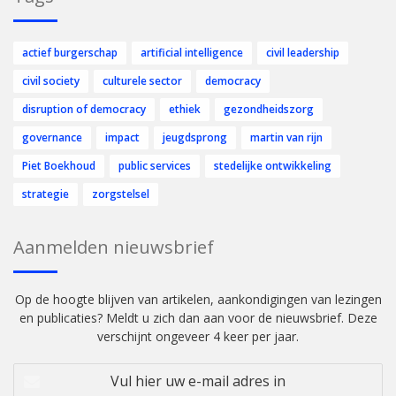
actief burgerschap
artificial intelligence
civil leadership
civil society
culturele sector
democracy
disruption of democracy
ethiek
gezondheidszorg
governance
impact
jeugdsprong
martin van rijn
Piet Boekhoud
public services
stedelijke ontwikkeling
strategie
zorgstelsel
Aanmelden nieuwsbrief
Op de hoogte blijven van artikelen, aankondigingen van lezingen
en publicaties? Meldt u zich dan aan voor de nieuwsbrief. Deze
verschijnt ongeveer 4 keer per jaar.
Vul
hier