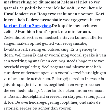
marktwerking op dit moment helemaal niet zo ver
gaat als de politieke retoriek belooft. Je zou het Die
Unvullendete van Hoogervorst kunnen noemen. Kort
hierna heb ik deze presentatie weergegeven in een
kort artikel in Zorgvisie
.De kop die men erboven
zette, ‘Afwachten loont’, sprak me minder aan.
Ziekenhuisdirecties en medische staven kunnen allerlei
slagen maken op het gebied van reorganisatie,
kwaliteitsverbetering en outsourcing. Er is genoeg te
doen. Wel meen ik dat er vooralsnog vooral sprake is van
een verdringingsmarkt en een nog steeds hoge mate van
overheidsregulering. Veel zogenaamd nieuwe medisch
curatieve ondernemingen zijn vooral verzelfstandigingen
van bestaande activiteiten. Belangrijke reden hiervoor is
juist de spaghetti van bevoegdheden en zorgprocessen
die een hedendaags Nederlands ziekenhuis nu eenmaal
is. Daarin duidelijkheid creeeren en stappen zetten, juich
ik toe. De overheidsregelgeving loopt hier, ondanks de
retoriek, eerder op achter dan voorop.