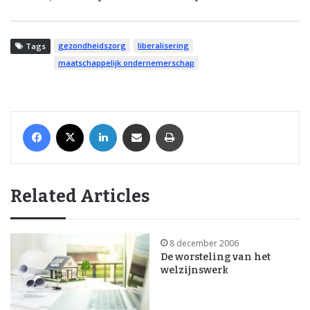
gezondheidszorg
liberalisering
Tags
maatschappelijk ondernemerschap
Facebook
X
LinkedIn
Share via Email
Print
Related Articles
8 december 2006
De worsteling van het
welzijnswerk