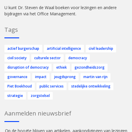
U kunt Dr. Steven de Waal boeken voor lezingen en andere
bijdragen via het Office Management.
Tags
actief burgerschap
artificial intelligence
civil leadership
civil society
culturele sector
democracy
disruption of democracy
ethiek
gezondheidszorg
governance
impact
jeugdsprong
martin van rijn
Piet Boekhoud
public services
stedelijke ontwikkeling
strategie
zorgstelsel
Aanmelden nieuwsbrief
Op de hoogte blijven van artikelen, aankondigingen van lezingen