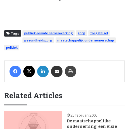
publiek-private samenwerking
zorg
zorgstelsel
Tags
gezondheidszorg
maatschappelijk ondernemerschap
politiek
Facebook
X
LinkedIn
Share via Email
Print
Related Articles
25 februari 2005
De maatschappelijke
onderneming: een visie