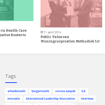
 in Health Care:
11 april 2014
ative Routes to
Public Value van
Woningcorporaties: Methodiek 5.0
Tags
arbeidsmarkt
burgermacht
corona aanpak
ILA
innovatie
International Leadership Association
interview