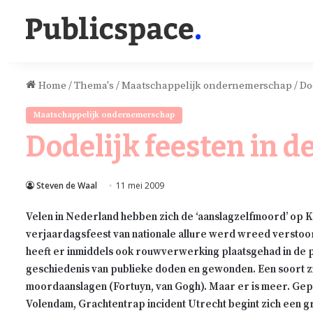
Home
/
Thema's
/
Maatschappelijk ondernemerschap
/
Do
Maatschappelijk ondernemerschap
Dodelijk feesten in d
Steven de Waal
11 mei 2009
Velen in Nederland hebben zich de ‘aanslagzelfmoord’ op 
verjaardagsfeest van nationale allure werd wreed versto
heeft er inmiddels ook rouwverwerking plaatsgehad in de p
geschiedenis van publieke doden en gewonden. Een soort zi
moordaanslagen (
Fortuyn
, van
Gogh
). Maar er is meer. Ge
Volendam
, Grachtentrap incident
Utrecht
begint zich een gr