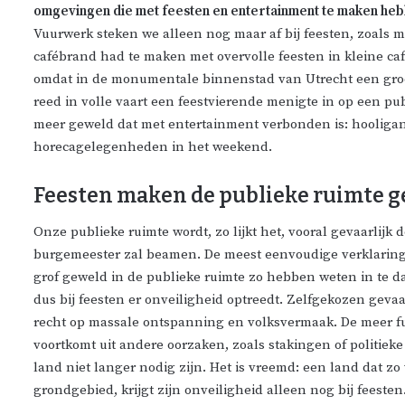
omgevingen die met feesten en entertainment te maken heb
Vuurwerk steken we alleen nog maar af bij feesten, zoals m
cafébrand had te maken met overvolle feesten in kleine ca
omdat in de monumentale binnenstad van
Utrecht
een gro
reed in volle vaart een
feestvierende
menigte in op een publ
meer geweld dat met entertainment verbonden is: hooligans
horecagelegenheden in het weekend.
Feesten maken de publieke ruimte g
Onze publieke ruimte wordt, zo lijkt het, vooral gevaarlijk 
burgemeester zal beamen. De meest eenvoudige verklaring 
grof geweld in de publieke ruimte zo hebben weten in te
dus bij feesten er onveiligheid optreedt. Zelfgekozen gevaa
recht op massale ontspanning en volksvermaak. De meer fu
voortkomt uit andere oorzaken, zoals stakingen of politieke
land niet langer nodig zijn. Het is vreemd: een land dat zo 
grondgebied, krijgt zijn onveiligheid alleen nog bij feest