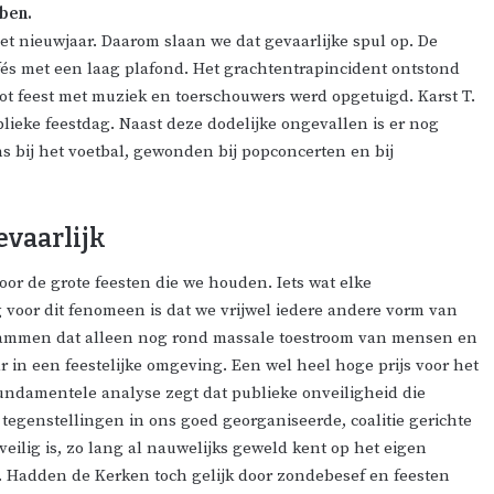
ben.
et nieuwjaar. Daarom slaan we dat gevaarlijke spul op. De
fés met een laag plafond. Het grachtentrapincident ontstond
ot feest met muziek en toerschouwers werd opgetuigd.
Karst
T.
ieke feestdag. Naast deze dodelijke ongevallen is er nog
 bij het voetbal, gewonden bij popconcerten en bij
evaarlijk
door de grote feesten die we houden. Iets wat elke
voor dit fenomeen is dat we vrijwel iedere andere vorm van
 dammen dat alleen nog rond massale toestroom van mensen en
r in een feestelijke omgeving. Een wel heel hoge prijs voor het
ndamentele analyse zegt dat publieke onveiligheid die
 tegenstellingen in ons goed georganiseerde, coalitie gerichte
veilig is, zo lang al nauwelijks geweld kent op het eigen
en. Hadden de Kerken toch gelijk door zondebesef en feesten