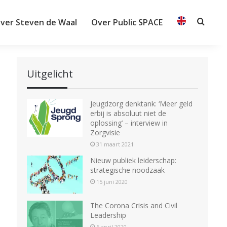
ver Steven de Waal
Over Public SPACE
Searc
Uitgelicht
Jeugdzorg denktank: ‘Meer geld
erbij is absoluut niet de
oplossing’ – interview in
Zorgvisie
31 maart 2021
Nieuw publiek leiderschap:
strategische noodzaak
15 juni 2020
The Corona Crisis and Civil
Leadership
6 april 2020