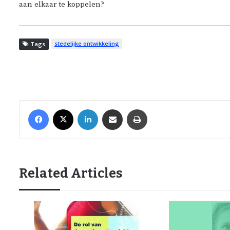
aan elkaar te koppelen?
stedelijke ontwikkeling
Tags
Facebook
X
LinkedIn
Share via Email
Print
Related Articles