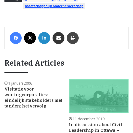
maatschappelijk ondernemerschap
Facebook
X
LinkedIn
Share via Email
Print
Related Articles
1 januari 2006
Visitatie voor
woningcorporaties:
eindelijk stakeholders met
tanden; het vervolg
11 december 2019
In discussion about Civil
Leadership in Ottawa –