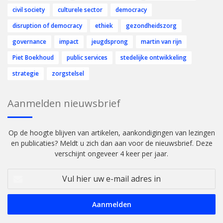
civil society
culturele sector
democracy
disruption of democracy
ethiek
gezondheidszorg
governance
impact
jeugdsprong
martin van rijn
Piet Boekhoud
public services
stedelijke ontwikkeling
strategie
zorgstelsel
Aanmelden nieuwsbrief
Op de hoogte blijven van artikelen, aankondigingen van lezingen
en publicaties? Meldt u zich dan aan voor de nieuwsbrief. Deze
verschijnt ongeveer 4 keer per jaar.
Vul
hier
uw
e-
mail