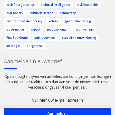
actief burgerschap
artificial intelligence
civil leadership
civil society
culturele sector
democracy
disruption of democracy
ethiek
gezondheidszorg
governance
impact
jeugdsprong
martin van rijn
Piet Boekhoud
public services
stedelijke ontwikkeling
strategie
zorgstelsel
Aanmelden nieuwsbrief
Op de hoogte blijven van artikelen, aankondigingen van lezingen
en publicaties? Meldt u zich dan aan voor de nieuwsbrief. Deze
verschijnt ongeveer 4 keer per jaar.
Vul
hier
uw
e-