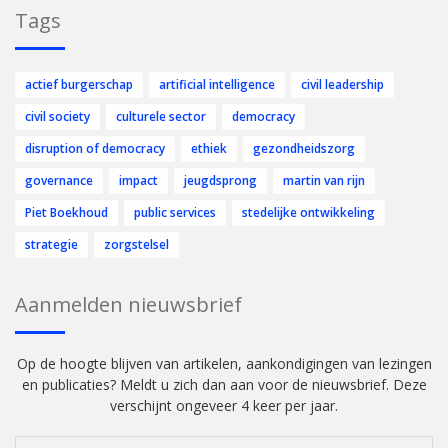
Tags
actief burgerschap
artificial intelligence
civil leadership
civil society
culturele sector
democracy
disruption of democracy
ethiek
gezondheidszorg
governance
impact
jeugdsprong
martin van rijn
Piet Boekhoud
public services
stedelijke ontwikkeling
strategie
zorgstelsel
Aanmelden nieuwsbrief
Op de hoogte blijven van artikelen, aankondigingen van lezingen
en publicaties? Meldt u zich dan aan voor de nieuwsbrief. Deze
verschijnt ongeveer 4 keer per jaar.
Vul