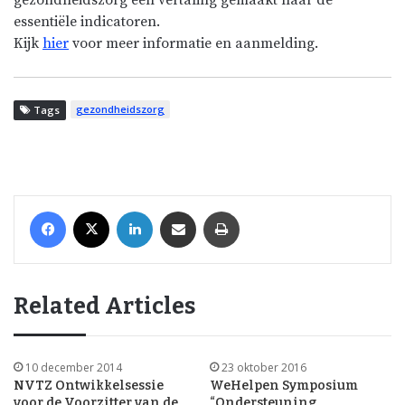
essentiële indicatoren.
Kijk
hier
voor meer informatie en aanmelding.
gezondheidszorg
Tags
Facebook
X
LinkedIn
Share via Email
Print
Related Articles
10 december 2014
23 oktober 2016
NVTZ Ontwikkelsessie
WeHelpen Symposium
voor de Voorzitter van de
“Ondersteuning