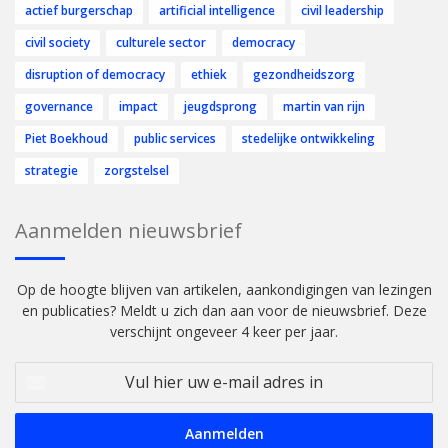
actief burgerschap
artificial intelligence
civil leadership
civil society
culturele sector
democracy
disruption of democracy
ethiek
gezondheidszorg
governance
impact
jeugdsprong
martin van rijn
Piet Boekhoud
public services
stedelijke ontwikkeling
strategie
zorgstelsel
Aanmelden nieuwsbrief
Op de hoogte blijven van artikelen, aankondigingen van lezingen
en publicaties? Meldt u zich dan aan voor de nieuwsbrief. Deze
verschijnt ongeveer 4 keer per jaar.
Vul
hier
uw
e-