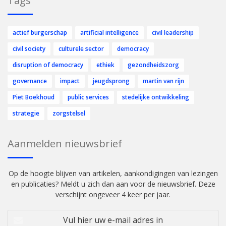
Tags
actief burgerschap
artificial intelligence
civil leadership
civil society
culturele sector
democracy
disruption of democracy
ethiek
gezondheidszorg
governance
impact
jeugdsprong
martin van rijn
Piet Boekhoud
public services
stedelijke ontwikkeling
strategie
zorgstelsel
Aanmelden nieuwsbrief
Op de hoogte blijven van artikelen, aankondigingen van lezingen
en publicaties? Meldt u zich dan aan voor de nieuwsbrief. Deze
verschijnt ongeveer 4 keer per jaar.
Vul
hier