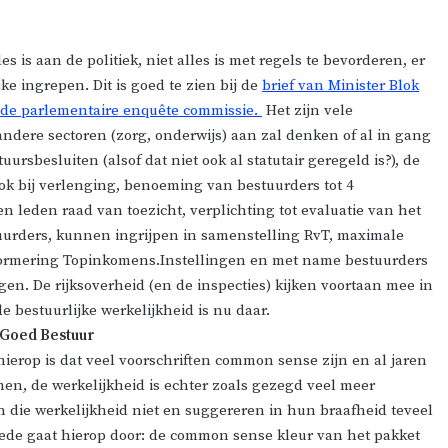
 is aan de politiek, niet alles is met regels te bevorderen, er
ke ingrepen. Dit is goed te zien bij de
brief van Minister Blok
de parlementaire enquête commissie.
Het zijn vele
andere sectoren (zorg, onderwijs) aan zal denken of al in gang
ursbesluiten (alsof dat niet ook al statutair geregeld is?), de
 ook bij verlenging, benoeming van bestuurders tot 4
n leden raad van toezicht, verplichting tot evaluatie van het
 huurders, kunnen ingrijpen in samenstelling RvT, maximale
 Normering Topinkomens.Instellingen en met name bestuurders
gen. De rijksoverheid (en de inspecties) kijken voortaan mee in
e bestuurlijke werkelijkheid is nu daar.
n Goed Bestuur
 hierop is dat veel voorschriften common sense zijn en al jaren
men, de werkelijkheid is echter zoals gezegd veel meer
 die werkelijkheid niet en suggereren in hun braafheid teveel
weede gaat hierop door: de common sense kleur van het pakket