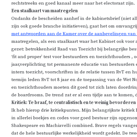
rechtstreeks en goed kanaal meer naar het electoraat zijn.
Een staalkaart van maatregelen
Ondanks de bescheiden aanhef in de kabinetsbrief (niet alles
zijn ook goede branche initiatieven), gaat het om omvangrij
met antwoorden aan de Kamer over de aanbevelingen van 
maatregelen, als een staalkaart waar het Kabinet ook voor 
gezet: betrokkenheid Raad van Toezicht bij belangrijke bestu
‘fit and proper’ test voor bestuurders en toezichthouders ,
jaar,verplichting tot permanente educatie van bestuurders e
intern toezicht, voorschriften in de relatie tussen RvT en
termijn leden RvT tot 8 jaar en de toepassing van de Wet
en toezichthouders moeten dit goed tot zich laten doordrin
de boardrooms. De trend zat er al een tijdje aan te komen, d
Kritiek: Te braaf, te centralistisch en te weinig bevordere
Ik heb hierop drie kritiekpunten. Mijn belangrijkste kritiek
in allerlei boekjes en codes voor goed bestuur zijn opgeno
Shakespeare en Machiavelli combined. Brave regels vangen
dat de hele bestuurlijke werkelijkheid wordt gedekt. De t