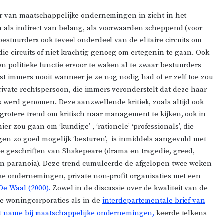
ur van maatschappelijke ondernemingen in zicht in het
en als indirect van belang, als voorwaarden scheppend (voor
 bestuurders ook teveel onderdeel van de elitaire circuits om
ie circuits of niet krachtig genoeg om ertegenin te gaan. Ook
n politieke functie ervoor te waken al te zwaar bestuurders
 immers nooit wanneer je ze nog nodig had of er zelf toe zou
rivate rechtspersoon, die immers veronderstelt dat deze haar
us werd genomen. Deze aanzwellende kritiek, zoals altijd ook
grotere trend om kritisch naar management te kijken, ook in
r zou gaan om ‘kundige’ , ‘rationele’ ‘professionals’, die
 zo goed mogelijk ‘besturen’, is inmiddels aangevuld met
e geschriften van Shakepeare (drama en tragedie, greed,
st en paranoia). Deze trend cumuleerde de afgelopen twee weken
jke ondernemingen, private non-profit organisaties met een
De Waal (2000).
Zowel in de discussie over de kwaliteit van de
e woningcorporaties als in de
interdepartementale brief van
et name bij maatschappelijke ondernemingen,
keerde telkens