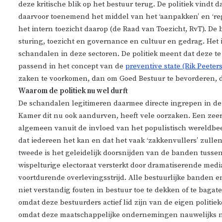
deze kritische blik op het bestuur terug. De politiek vindt
daarvoor toenemend het middel van het ‘aanpakken’ en ‘reg
het intern toezicht daarop (de Raad van Toezicht, RvT). De
sturing, toezicht en governance en cultuur en gedrag. Het i
schandalen in deze sectoren. De politiek meent dat deze te 
passend in het concept van de
preventive state (Rik Peeters
zaken te voorkomen, dan om Goed Bestuur te bevorderen, da
Waarom de politiek nu wel durft
De schandalen legitimeren daarmee directe ingrepen in de
Kamer dit nu ook aandurven, heeft vele oorzaken. Een zeer
algemeen vanuit de invloed van het populistisch wereldbeeld.
dat iedereen het kan en dat het vaak ‘zakkenvullers’ zulle
tweede is het geleidelijk doorsnijden van de banden tussen 
wispelturige electoraat versterkt door dramatiserende medi
voortdurende overlevingsstrijd. Alle bestuurlijke banden en
niet verstandig fouten in bestuur toe te dekken of te bagatel
omdat deze bestuurders actief lid zijn van de eigen politieke
omdat deze maatschappelijke ondernemingen nauwelijks n