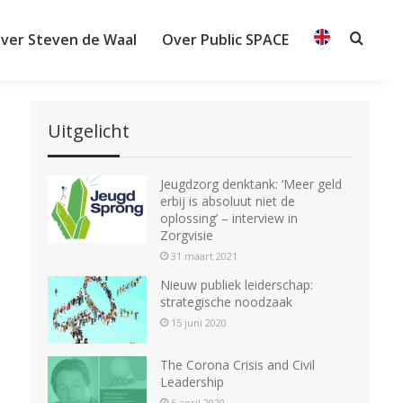
ver Steven de Waal
Over Public SPACE
Searc
Uitgelicht
Jeugdzorg denktank: ‘Meer geld
erbij is absoluut niet de
oplossing’ – interview in
Zorgvisie
31 maart 2021
Nieuw publiek leiderschap:
strategische noodzaak
15 juni 2020
The Corona Crisis and Civil
Leadership
6 april 2020