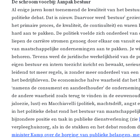
De schroom voorbij: Aanpak bestuur
Al enige jaren komt toenemend de kwaliteit van het bestu
politieke debat. Dat is nieuw. Daarvoor werd ‘bestuur’ gezi
het primaire proces, de kwaliteit, de continuïteit) en waren
hard aan te pakken. De politiek voelde zich onderdeel van d
liepen de carrière stromen genoeg door elkaar om vanuit ee
van maatschappelijke ondernemingen aan te pakken. Je wist
behoren. Tevens werd de juridische werkelijkheid van de p
eigen bestuur en intern toezicht inricht en bewaakt, serie
leidend tot meer regels, is zonder meer onderdeel van een 
het bedrijfsleven. De economische halve waarheid dat het hie
‘namens de consument en aandeelhouder’ de ondernemingen
de andere waarheid zoals terug te vinden in de eeuwenoud
jaloezie, lust) en Macchiavelli (politiek, machtsdrift, ang
in het politieke debat rond het bestuur van maatschappeli
bijzondere positie en taak in publieke dienstverlening (zie
verpleeghuiszorg, als in de stukken en het debat rondom d
minister Kamp over de borging van publieke belangen, m