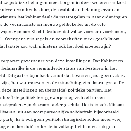
 dat ze publieke belangen moet borgen in deze sectoren en kiest
uleren’ van het bestuur, de kwaliteit en beloning ervan en
 brief van het kabinet deelt de maatregelen in naar ordening en
s de voornaamste en nieuwe politieke les uit de vele
wijten zijn aan Slecht Bestuur, dat wil ze voortaan voorkomen,
)
. Overigens zijn regels en voorschriften meer geschikt om
t laatste zou toch minstens ook het doel moeten zijn?
 corporate governance van deze instellingen. Dat Kabinet en
 belangrijke is de verminderde status van besturen in het
 Dit gaat er bij uitstek vanuit dat besturen juist geen vak is,
n zijn, het wantrouwen en de minachting zijn daarin groot. De
deze instellingen en (bepaalde) politieke partijen. Het
a heeft de politiek teruggeworpen op zichzelf in een
 afspraken zijn daaraan ondergeschikt. Het is in zo’n klimaat
liseren, uit een soort persoonlijke solidariteit, bijvoorbeeld
 partij. Er is ook geen politiek-strategische reden meer voor,
og een ‘fanclub’ onder de bevolking hebben en ook geen