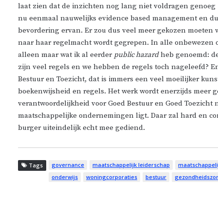
laat zien dat de inzichten nog lang niet voldragen genoeg z
nu eenmaal nauwelijks evidence based management en dus
bevordering ervan. Er zou dus veel meer gekozen moeten wor
naar haar regelmacht wordt gegrepen. In alle onbewezen o
alleen maar wat ik al eerder
public hazard
heb genoemd: de o
zijn veel regels en we hebben de regels toch nageleefd? E
Bestuur en Toezicht, dat is immers een veel moeilijker ku
boekenwijsheid en regels. Het werk wordt enerzijds meer g
verantwoordelijkheid voor Goed Bestuur en Goed Toezicht no
maatschappelijke ondernemingen ligt. Daar zal hard en co
burger uiteindelijk echt mee gediend.
governance
maatschappelijk leiderschap
maatschappel
Tags
onderwijs
woningcorporaties
bestuur
gezondheidszo