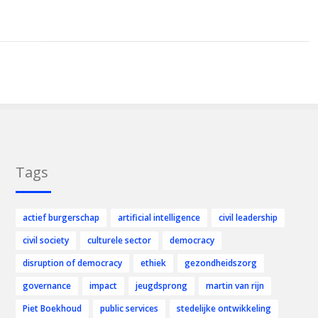
Tags
actief burgerschap
artificial intelligence
civil leadership
civil society
culturele sector
democracy
disruption of democracy
ethiek
gezondheidszorg
governance
impact
jeugdsprong
martin van rijn
Piet Boekhoud
public services
stedelijke ontwikkeling