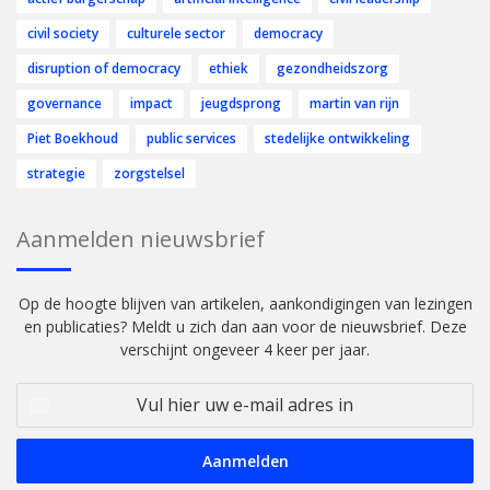
civil society
culturele sector
democracy
disruption of democracy
ethiek
gezondheidszorg
governance
impact
jeugdsprong
martin van rijn
Piet Boekhoud
public services
stedelijke ontwikkeling
strategie
zorgstelsel
Aanmelden nieuwsbrief
Op de hoogte blijven van artikelen, aankondigingen van lezingen
en publicaties? Meldt u zich dan aan voor de nieuwsbrief. Deze
verschijnt ongeveer 4 keer per jaar.
Vul
hier
uw
e-
mail