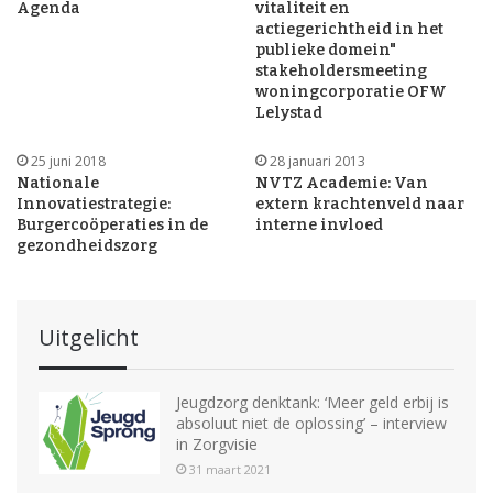
Agenda
vitaliteit en
actiegerichtheid in het
publieke domein"
stakeholdersmeeting
woningcorporatie OFW
Lelystad
25 juni 2018
28 januari 2013
Nationale
NVTZ Academie: Van
Innovatiestrategie:
extern krachtenveld naar
Burgercoöperaties in de
interne invloed
gezondheidszorg
Uitgelicht
Jeugdzorg denktank: ‘Meer geld erbij is
absoluut niet de oplossing’ – interview
in Zorgvisie
31 maart 2021