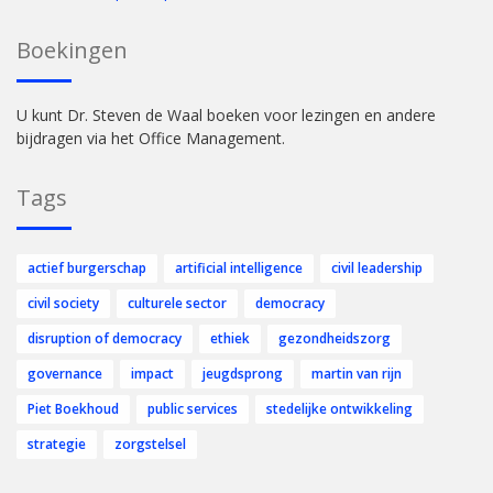
Boekingen
U kunt Dr. Steven de Waal boeken voor lezingen en andere
bijdragen via het Office Management.
Tags
actief burgerschap
artificial intelligence
civil leadership
civil society
culturele sector
democracy
disruption of democracy
ethiek
gezondheidszorg
governance
impact
jeugdsprong
martin van rijn
Piet Boekhoud
public services
stedelijke ontwikkeling
strategie
zorgstelsel