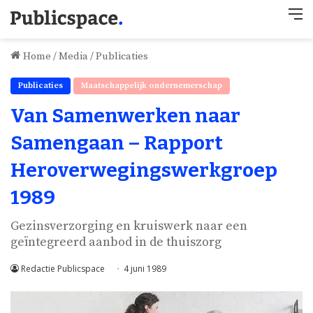
M
Home
/
Media
/
Publicaties
Publicaties
Maatschappelijk ondernemerschap
Van Samenwerken naar
Samengaan – Rapport
Heroverwegingswerkgroep
1989
Gezinsverzorging en kruiswerk naar een
geïntegreerd aanbod in de thuiszorg
Redactie Publicspace
4 juni 1989