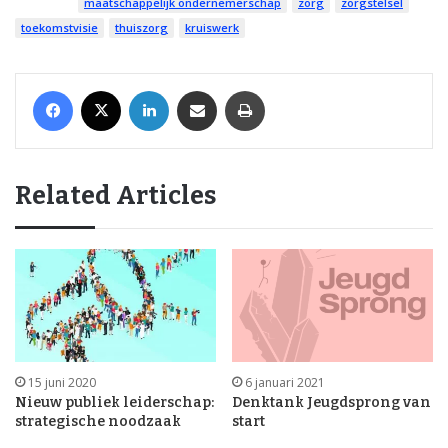
maatschappelijk ondernemerschap
zorg
zorgstelsel
toekomstvisie
thuiszorg
kruiswerk
Facebook
X
LinkedIn
Share via Email
Print
Related Articles
15 juni 2020
6 januari 2021
Nieuw publiek leiderschap:
Denktank Jeugdsprong van
strategische noodzaak
start