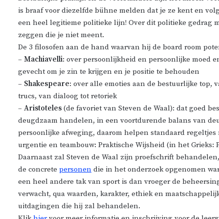
is braaf voor diezelfde bühne melden dat je ze kent en volgt
een heel legitieme politieke lijn! Over dit politieke gedr
zeggen die je niet meent.
De 3 filosofen aan de hand waarvan hij de board room pote
–
Machiavelli
: over persoonlijkheid en persoonlijke moed en
gevecht om je zin te krijgen en je positie te behouden
–
Shakespeare
: over alle emoties aan de bestuurlijke top, 
trucs, van dialoog tot retoriek
–
Aristoteles
(de favoriet van Steven de Waal): dat goed bes
deugdzaam handelen, in een voortdurende balans van de
persoonlijke afweging, daarom helpen standaard regeltjes n
urgentie en teambouw: Praktische Wijsheid (in het Grieks: 
Daarnaast zal Steven de Waal zijn proefschrift behandelen
de concrete
personen
die in het onderzoek opgenomen ware
een heel andere tak van sport is dan vroeger de beheersi
verwacht, qua waarden, karakter, ethiek en maatschappelijke
uitdagingen die hij zal behandelen.
Klik
hier
voor meer informatie en inschrijving voor de leer