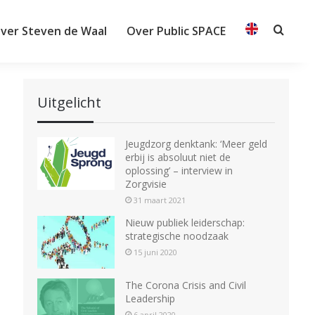
ver Steven de Waal
Over Public SPACE
Searc
Uitgelicht
Jeugdzorg denktank: ‘Meer geld
erbij is absoluut niet de
oplossing’ – interview in
Zorgvisie
31 maart 2021
Nieuw publiek leiderschap:
strategische noodzaak
15 juni 2020
The Corona Crisis and Civil
Leadership
6 april 2020