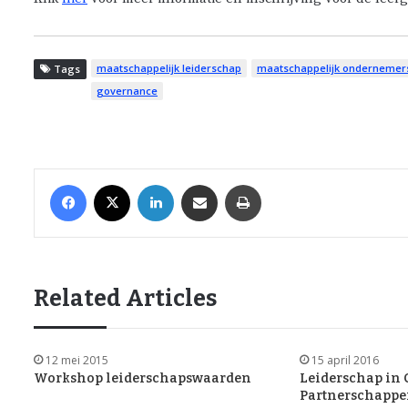
maatschappelijk leiderschap
maatschappelijk ondernemer
Tags
governance
Facebook
X
LinkedIn
Share via Email
Print
Related Articles
12 mei 2015
15 april 2016
Workshop leiderschapswaarden
Leiderschap in C
Partnerschapp