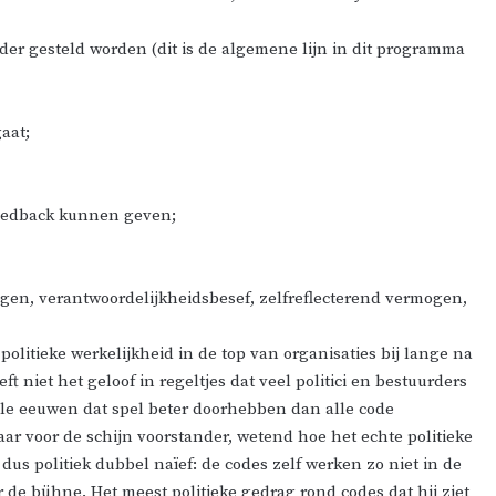
der gesteld worden (dit is de algemene lijn in dit programma
aat;
eedback kunnen geven;
ogen, verantwoordelijkheidsbesef, zelfreflecterend vermogen,
olitieke werkelijkheid in de top van organisaties bij lange na
t niet het geloof in regeltjes dat veel politici en bestuurders
vele eeuwen dat spel beter doorhebben dan alle code
aar voor de schijn voorstander, wetend hoe het echte politieke
dus politiek dubbel naïef: de codes zelf werken zo niet in de
r de bühne. Het meest politieke gedrag rond codes dat hij ziet