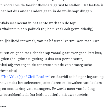
, vooral om de toezichthouders gerust te stellen. Dat laatste is
ag moet het dus onder andere gaan in de workshop: dingen
ntials meeneemt in het echte werk aan de top:
 vitaliteit in een politiek (bij hem vaak ook gewelddadig)
van ijdelheid tot wraak, van naïef teveel vertrouwen tot sluwe
turen en goed toezicht daarop vooral gaat over goed karakter,
ugden (deugdzaam gedrag is dus een permanente,
iet) afgezet tegen de concrete situatie van strategische
Phroneisis)
,
‘The Value(s) of Civil ‘Leaders’
en daarbij ook dieper ingaan op
n, omdat het selecteren, stimuleren en bewaken van leiders
ng en monitoring van managers. Er wordt meer van leiding
 betrokkenheid. Dat leidt tot allerlei nieuwe toezicht
gang