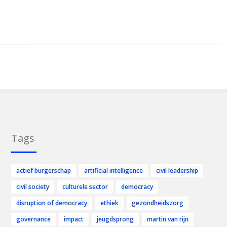
Tags
actief burgerschap
artificial intelligence
civil leadership
civil society
culturele sector
democracy
disruption of democracy
ethiek
gezondheidszorg
governance
impact
jeugdsprong
martin van rijn