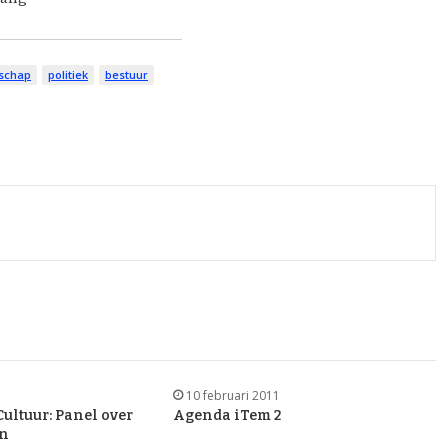
schap
politiek
bestuur
10 februari 2011
ultuur: Panel over
Agenda iTem 2
en