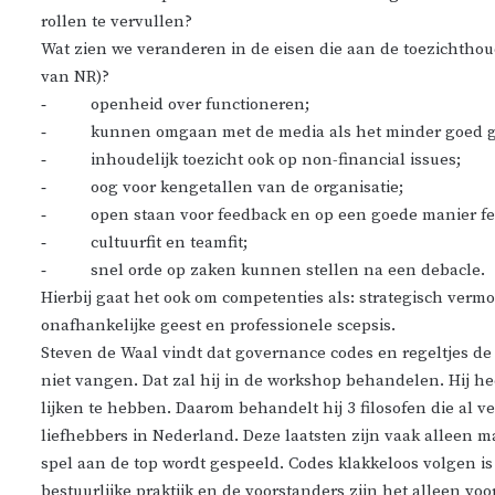
rollen te vervullen?
Wat zien we veranderen in de eisen die aan de toezichthou
van NR)?
‐ openheid over functioneren;
‐ kunnen omgaan met de media als het minder goed g
‐ inhoudelijk toezicht ook op non-financial issues;
‐ oog voor kengetallen van de organisatie;
‐ open staan voor feedback en op een goede manier f
‐ cultuurfit en teamfit;
‐ snel orde op zaken kunnen stellen na een debacle.
Hierbij gaat het ook om competenties als: strategisch verm
onafhankelijke geest en professionele scepsis.
Steven de Waal vindt dat governance codes en regeltjes de p
niet vangen. Dat zal hij in de workshop behandelen. Hij heef
lijken te hebben. Daarom behandelt hij 3 filosofen die al 
liefhebbers in Nederland. Deze laatsten zijn vaak alleen m
spel aan de top wordt gespeeld. Codes klakkeloos volgen is 
bestuurlijke praktijk en de voorstanders zijn het alleen voo