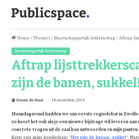
Home
/
Thema's
/
Maatschappelijk leiderschap
/
Aftrap li
Maatschappelijk leiderschap
Aftrap lijsttrekkers
zijn de banen, sukkel!
Steven de Waal
16 november 2010
Maandagavond hadden we ons eerste regiodebat in Zwolle. A
zo hoort het ook als je een nieuwe bijdrage wil leveren aan 
concrete vragen uit de zaal kon antwoorden en mijn punten
Kern van mijn boodschap: “
Het zijn de banen, sukkel
“. Nat