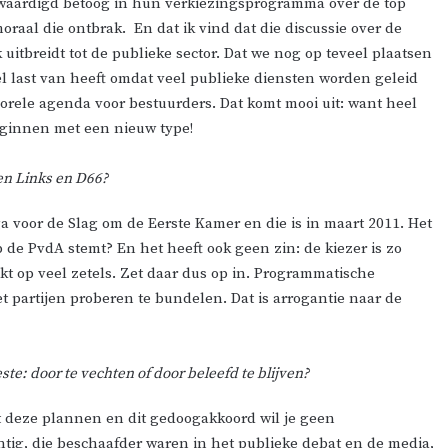
twaardigd betoog in hun verkiezingsprogramma over de top
aal die ontbrak. En dat ik vind dat die discussie over de
 uitbreidt tot de publieke sector. Dat we nog op teveel plaatsen
l last van heeft omdat veel publieke diensten worden geleid
orele agenda voor bestuurders. Dat komt mooi uit: want heel
eginnen met een nieuw type!
n Links en D66?
 voor de Slag om de Eerste Kamer en die is in maart 2011. Het
p de PvdA stemt? En het heeft ook geen zin: de kiezer is zo
t op veel zetels. Zet daar dus op in. Programmatische
 partijen proberen te bundelen. Dat is arrogantie naar de
e: door te vechten of door beleefd te blijven?
Met deze plannen en dit gedoogakkoord wil je geen
tig, die beschaafder waren in het publieke debat en de media,