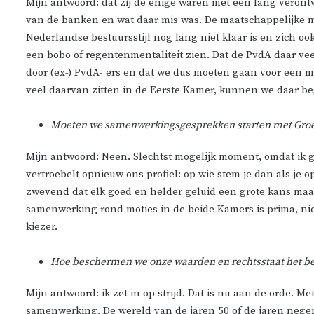
Mijn antwoord: dat zij de enige waren met een lang veron
van de banken en wat daar mis was. De maatschappelijke mor
Nederlandse bestuursstijl nog lang niet klaar is en zich ook
een bobo of regentenmentaliteit zien. Dat de PvdA daar vee
door (ex-) PvdA- ers en dat we dus moeten gaan voor een m
veel daarvan zitten in de Eerste Kamer, kunnen we daar b
Moeten we samenwerkingsgesprekken starten met Groe
Mijn antwoord: Neen. Slechtst mogelijk moment, omdat ik ga
vertroebelt opnieuw ons profiel: op wie stem je dan als je o
zwevend dat elk goed en helder geluid een grote kans maak
samenwerking rond moties in de beide Kamers is prima, niet
kiezer.
Hoe beschermen we onze waarden en rechtsstaat het best
Mijn antwoord: ik zet in op strijd. Dat is nu aan de orde. 
samenwerking. De wereld van de jaren 50 of de jaren negen