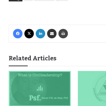
Facebook
X
LinkedIn
Share via Email
Print
Related Articles