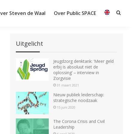
ver Steven de Waal
Over Public SPACE
Searc
Uitgelicht
Jeugdzorg denktank: ‘Meer geld
erbij is absoluut niet de
oplossing’ – interview in
Zorgvisie
31 maart 2021
Nieuw publiek leiderschap:
strategische noodzaak
15 juni 2020
The Corona Crisis and Civil
Leadership
6 april 2020