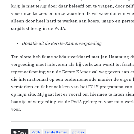
krijg je niet terug door daar beleefd om te vragen, door ze
voor onze kiezers en onze waarden. Ik wil weer dat een vo
alleen door heel hard te werken aan koers, imago en perso
strijdlust terug in de PvdA.
Donatie uit de Eerste-Kamervergoeding
Ten slotte heb ik me solidair verklaard met Jan Hamming d
vergoeding moet inleveren als hij verkozen wordt tot fracti
tegemoetkoming van de Eerste KAmer zal weggeven aan ee
die internationaal op een ondernemende manier de eigen 
versterken en ik het ook ken van het FC4Y programma van F
op mijn site. Mij gaat het er vooral om hiermee te laten zien
baantje of vergoeding via de PvdA gekregen voor mijn werk v
voor.
PvdA
Eerste Kamer
politiek
Tags